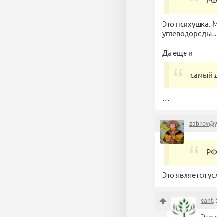
РФ
Это психушка. 
углеводороды
Да еще и
самый 
…
zabirov@y
РФ
Это является у
sant
,
Это 