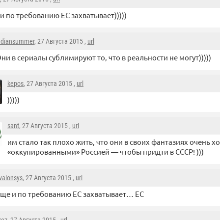
и по требованию ЕС захватывает)))))
ndiansummer
, 27 Августа 2015 ,
url
ни в сериалы сублимируют то, что в реальности не могут)))))
kepos
, 27 Августа 2015 ,
url
)))))
sant
, 27 Августа 2015 ,
url
им стало так плохо жить, что они в своих фантазиях очень х
«оккупированными» Россией — чтобы придти в СССР! )))
valonsys
, 27 Августа 2015 ,
url
ще и по требованию ЕС захватывает… ЕС