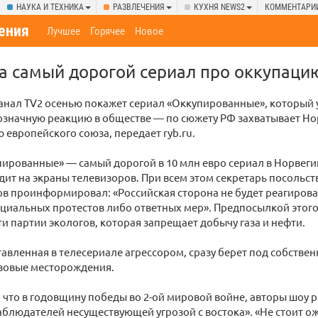
НАУКА И ТЕХНИКА
РАЗВЛЕЧЕНИЯ
КУХНЯ NEWS2
КОММЕНТАРИ
ения
Лучшее
Горячее
Новое
а самый дорогой сериал про оккупаци
анал TV2 осенью покажет сериал «Оккупированные», который 
означную реакцию в обществе — по сюжету РФ захватывает Н
 европейского союза, передает ryb.ru.
ированные» — самый дорогой в 10 млн евро сериал в Норвеги
ит на экраны телевизоров. При всем этом секретарь посольст
в проинформировал: «Российская сторона не будет реагироват
альных протестов либо ответных мер». Предпосылкой этого,
ти партии экологов, которая запрещает добычу газа и нефти.
тавленная в телесериале агрессором, сразу берет под собстве
азовые месторождения.
 что в годовщину победы во 2-ой мировой войне, авторы шоу 
блюдателей несуществующей угрозой с востока». «Не стоит о