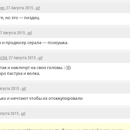
jon
, 27 Августа 2015 ,
url
е, но это — пиздец.
27 Августа 2015 ,
url
 и продюсер серала — психушка.
р104
, 27 Августа 2015 ,
url
ак и накличут на свои головы. :-)))
про пастуха и волка.
Августа 2015 ,
url
ько и мечтают чтобы их отоккупировали
вгуста 2015 ,
url