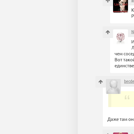
a
К
Р
N
И
Л
чем сосе
Вот тако
единств
becde
Даже там она