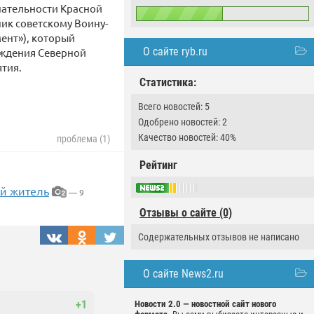
знательности Красной
ик советскому Воину-
ент»), который
О сайте ryb.ru
ождения Северной
тия.
Статистика:
Всего новостей: 5
Одобрено новостей: 2
Качество новостей: 40%
проблема (1)
Рейтинг
ый житель
— 9
2
Отзывы о сайте (0)
Содержательных отзывов не написано
О сайте News2.ru
+1
Новости 2.0 — новостной сайт нового