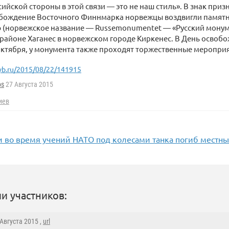
сийской стороны в этой связи — это не наш стиль». В знак при
обождение Восточного Финнмарка норвежцы воздвигли памятн
 (норвежское название — Russemonumentet — «Русский монум
районе Хаганес в норвежском городе Киркенес. В День освоб
октября, у монумента также проходят торжественные мероприя
yb.ru/2015/08/22/141915
os
27 Августа 2015
иев
и во время учений НАТО под колесами танка погиб местн
и участников:
 Августа 2015 ,
url