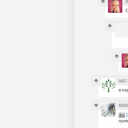
i
О
sant
,
в па
wapl
5
прек