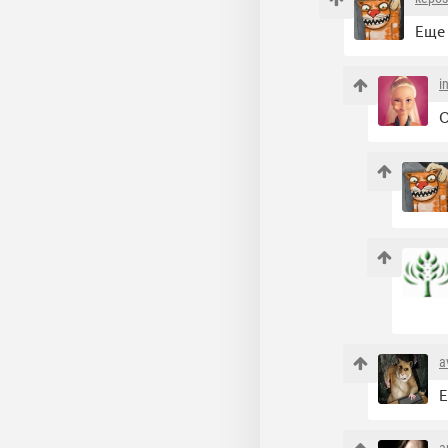
Еще 
i
О
a
Е