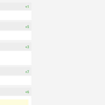
+1
+5
+3
+7
+6