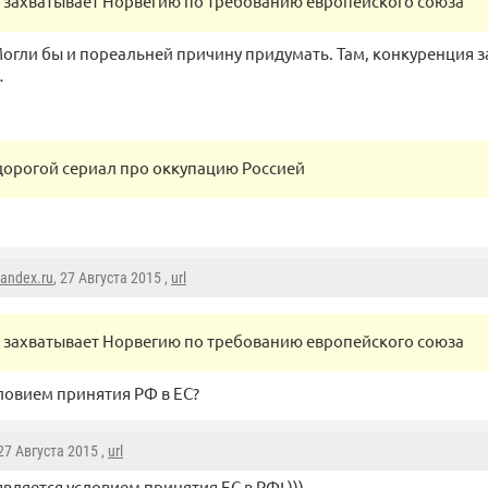
 захватывает Норвегию по требованию европейского союза
Могли бы и пореальней причину придумать. Там, конкуренция з
…
дорогой сериал про оккупацию Россией
andex.ru
, 27 Августа 2015 ,
url
 захватывает Норвегию по требованию европейского союза
словием принятия РФ в ЕС?
 27 Августа 2015 ,
url
является условием принятия ЕС в РФ! )))