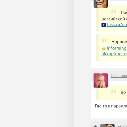
По
российской 
tass.ru/po
Норвежц
informing.
okkupiruet-r
indiansu
по
Где-то в парал
kepos