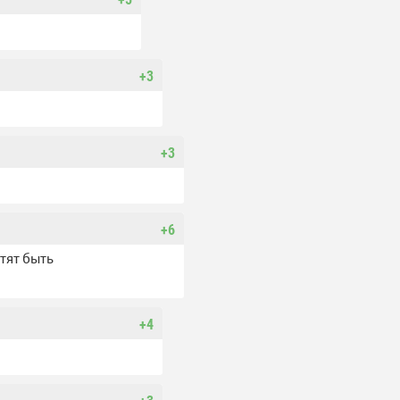
+3
+3
+6
отят быть
+4