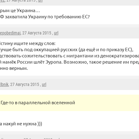
rez
, 27 Августа 2015 ,
url
рым це Украина…
Ф захватила Украину по требованию ЕС?
epobedimai
, 27 Августа 2015 ,
url
стину ищите между слов:
учше быть под оккупацией русских (да ещё и по приказу ЕС),
дствовать-сожительствовать с мигрантами из демократизиров
й намёк России шлёт Эуропа. Возможно, такое решение им пре
енно верным.
lbnik
, 27 Августа 2015 ,
url
Где-то в параллельной вселенной
 накуй не нужна )))