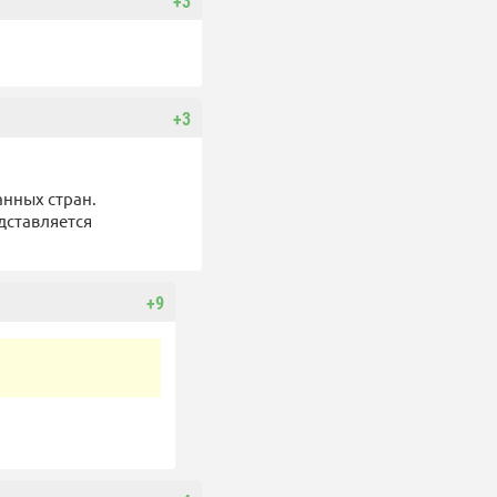
+3
+3
анных стран.
дставляется
+9