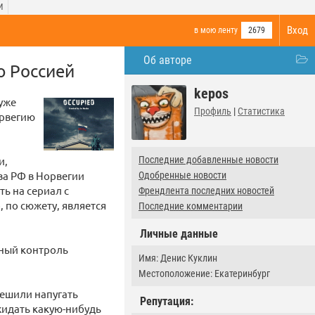
И
Вход
в мою ленту
2679
Об авторе
ю Россией
kepos
уже
Профиль
|
Статистика
орвегию
и,
Последние добавленные новости
ва РФ в Норвегии
Одобренные новости
ь на сериал с
Френдлента последних новостей
 по сюжету, является
Последние комментарии
Личные данные
нный контроль
Имя: Денис Куклин
Местоположение: Екатеринбург
решили напугать
Репутация:
жидать какую-нибудь