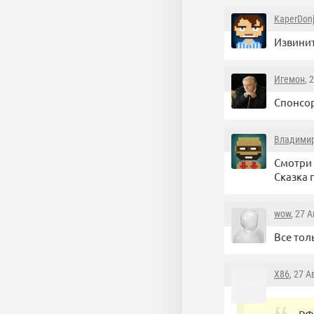
KaperDon
Извинит
Игемон
, 
Спонсор
Владими
Смотри т
Сказка 
wow
, 27 
Все тол
X86
, 27 А