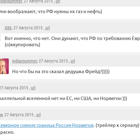
ndiansummer
, 27 Августа 2015 ,
url
ни воображают, что РФ нужны их газ и нефть)
X86
, 27 Августа 2015 ,
url
Вот именно, что нет. Они думают, что РФ по требованию Евр
(о)ккупировать)
indiansummer
, 27 Августа 2015 ,
url
Но что бы на это сказал дедушка Фрейд?)))))
 27 Августа 2015 ,
url
раллельной вселенной нет ни ЕС, ни США, ни Норвегии )))
aw
, 27 Августа 2015 ,
url
Северное сияние граница Россия-Норвегия
. (трейлер к сериалу)
расно.