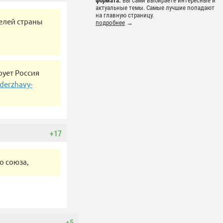
формата.
Вы сами выбираете интересные и
актуальные темы. Самые лучшие попадают
на главную страницу.
елей страны
подробнее
→
рует Россия
-derzhavy-
+17
о союза,
+5