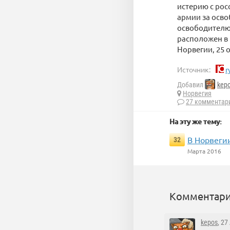
истерию с рос
армии за осв
освободителю
расположен в 
Норвегии, 25 
Источник:
r
Добавил
kep
Норвегия
27 комментар
На эту же тему:
В Норвеги
32
Марта 2016
Комментари
kepos
, 27