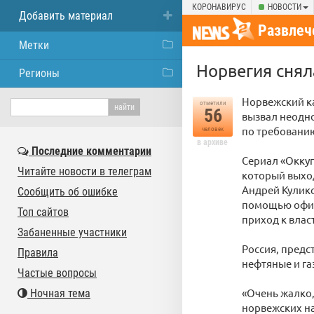
КОРОНАВИРУС
НОВОСТИ
Добавить материал
Развлеч
Метки
Норвегия снял
Регионы
Норвежский к
отметили
56
вызвал неодн
по требованию
человек
в архиве
Последние комментарии
Сериал «Оккуп
Читайте новости в телеграм
который выход
Андрей Кулико
Сообщить об ошибке
помощью офици
Топ сайтов
приход к влас
Забаненные участники
Россия, предс
Правила
нефтяные и г
Частые вопросы
«Очень жалко,
Ночная тема
норвежских на