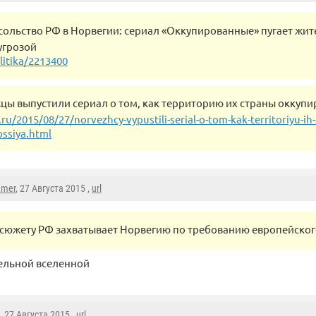
сольство РФ в Норвегии: сериал «Оккупированные» пугает жит
угрозой
litika/2213400
ы выпустили сериал о том, как территорию их страны оккупи
ru/2015/08/27/norvezhcy-vypustili-serial-o-tom-kak-territoriyu-ih
ossiya.html
mmer
, 27 Августа 2015 ,
url
 сюжету РФ захватывает Норвегию по требованию европейског
лельной вселенной
, 27 Августа 2015 ,
url