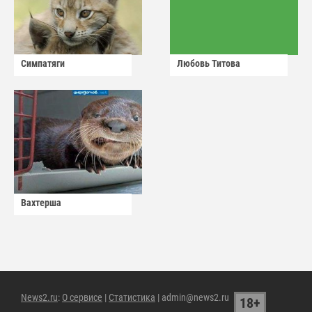
Симпатяги
Любовь Титова
Вахтерша
News2.ru
:
О сервисе
|
Статистика
| admin@news2.ru
18+