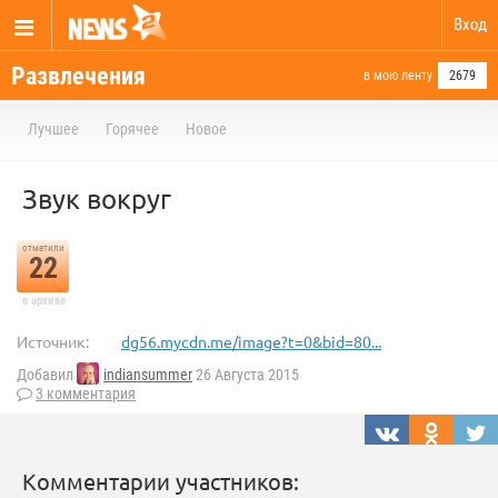
Вход
Развлечения
в мою ленту
2679
Лучшее
Горячее
Новое
Звук вокруг
отметили
22
в архиве
Источник:
dg56.mycdn.me/image?t=0&bid=80...
Добавил
indiansummer
26 Августа 2015
3 комментария
Комментарии участников: