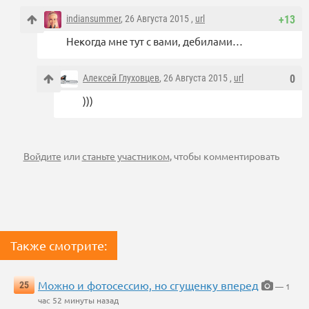
indiansummer
, 26 Августа 2015 ,
url
+13
Некогда мне тут с вами, дебилами…
Алексей Глуховцев
, 26 Августа 2015 ,
url
0
)))
Войдите
или
станьте участником
, чтобы комментировать
Также смотрите:
Можно и фотосессию, но сгущенку вперед
25
— 1
час 52 минуты назад