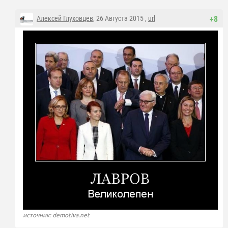
Алексей Глуховцев
, 26 Августа 2015 ,
url
+8
источник: demotiva.net