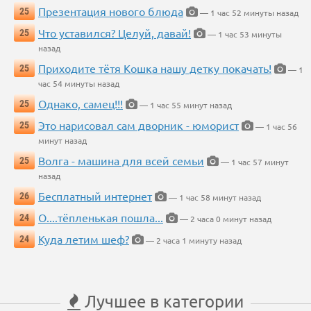
Презентация нового блюда
25
— 1 час 52 минуты назад
Что уставился? Целуй, давай!
25
— 1 час 53 минуты
назад
Приходите тётя Кошка нашу детку покачать!
25
— 1
час 54 минуты назад
Однако, самец!!!
25
— 1 час 55 минут назад
Это нарисовал сам дворник - юморист
25
— 1 час 56
минут назад
Волга - машина для всей семьи
25
— 1 час 57 минут
назад
Бесплатный интернет
26
— 1 час 58 минут назад
О....тёпленькая пошла...
24
— 2 часа 0 минут назад
Куда летим шеф?
24
— 2 часа 1 минуту назад
Лучшее в категории