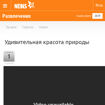
Вход
Развлечения
в мою ленту
2679
Лучшее
Горячее
Новое
Удивительная красота природы
отметил
1
в архиве