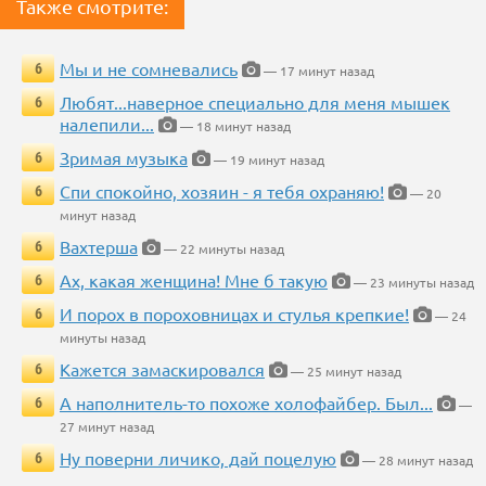
Также смотрите:
Мы и не сомневались
6
— 17 минут назад
Любят...наверное специально для меня мышек
6
налепили...
— 18 минут назад
Зримая музыка
6
— 19 минут назад
Спи спокойно, хозяин - я тебя охраняю!
6
— 20
минут назад
Вахтерша
6
— 22 минуты назад
Ах, какая женщина! Мне б такую
6
— 23 минуты назад
И порох в пороховницах и стулья крепкие!
6
— 24
минуты назад
Кажется замаскировался
6
— 25 минут назад
А наполнитель-то похоже холофайбер. Был...
6
—
27 минут назад
Ну поверни личико, дай поцелую
6
— 28 минут назад