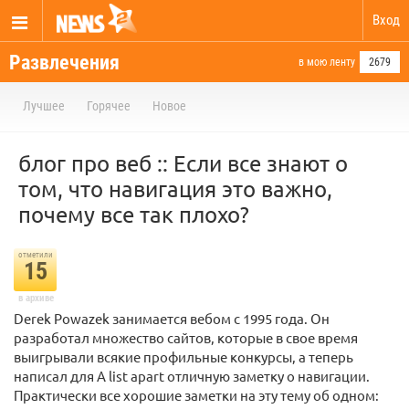
Вход
Развлечения
в мою ленту
2679
Лучшее
Горячее
Новое
блог про веб :: Если все знают о
том, что навигация это важно,
почему все так плохо?
отметили
15
в архиве
Derek Powazek занимается вебом с 1995 года. Он
разработал множество сайтов, которые в свое время
выигрывали всякие профильные конкурсы, а теперь
написал для A list apart отличную заметку о навигации.
Практически все хорошие заметки на эту тему об одном: