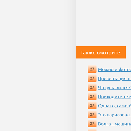
Также смотрите:
Можно и фотос
27
Презентация 
27
Что уставился?
27
Приходите тёт
27
Однако, самец!
27
Это нарисовал
27
Волга - машин
27