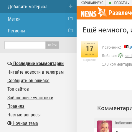
КОРОНАВИРУС
НОВОСТИ
Добавить материал
Развлеч
Метки
Ещё немного,
Регионы
отметили
17
Источник:
s
человек
Добавил
sant
в архиве
Последние комментарии
3 комментари
Читайте новости в телеграм
Сообщить об ошибке
Топ сайтов
Забаненные участники
Правила
Комментари
Частые вопросы
Ночная тема
indiansu