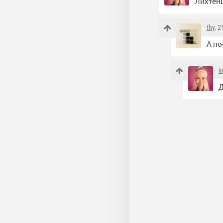
Лихтенш
thy
, 
А по
i
Д