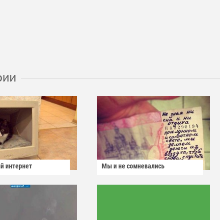
рии
й интернет
Мы и не сомневались