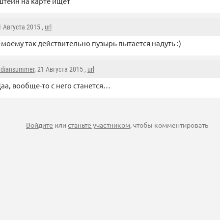
тейн на карте ищет
21 Августа 2015 ,
url
-моему так действительно пузырь пытается надуть :)
ndiansummer
, 21 Августа 2015 ,
url
аа, вообще-то с него станется…
Войдите
или
станьте участником
, чтобы комментировать