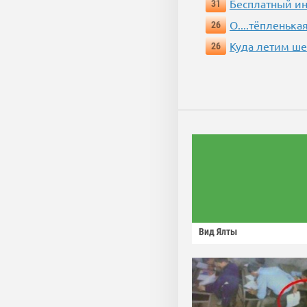
Бесплатный ин
31
О....тёпленькая
26
Куда летим ш
26
Вид Ялты