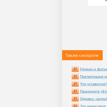
Также смотрите:
Можно и фотос
27
Презентация 
27
Что уставился?
27
Приходите тёт
27
Однако, самец!
27
Это нарисовал
27