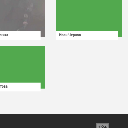
узыка
Иван Чернов
това
18+