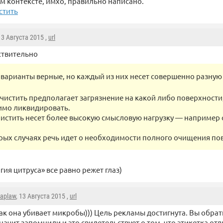
м контексте, имхо, правильно написано.
стить
 13 Августа 2015 ,
url
ствительно
 варианты верные, но каждый из них несет совершенно разну
тчистить предполагает загрязнение на какой либо поверхности
имо ликвидировать.
чистить несет более высокую смысловую нагрузку — например 
рых случаях речь идет о необходимости полного очищения по
гия цитруса» все равно режет глаз)
aplaw
, 13 Августа 2015 ,
url
ак она убивает микробы))) Цель рекламы достигнута. Вы обра
начит запомнили и это свидетельствует о том, что этикетка отл