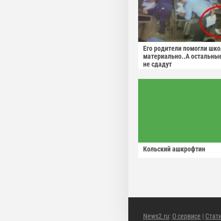
Его родители помогли шко
материально..А остальны
не сдадут
Кольский ашкрофтин
News2.ru
:
О сервисе
|
Стат