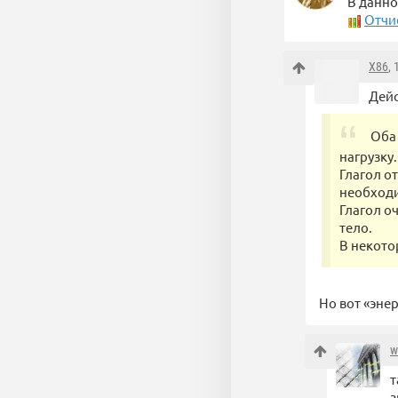
В данно
Отчи
X86
,
Дей
Оба
нагрузку.
Глагол о
необход
Глагол о
тело.
В некото
Но вот «энер
w
т
з