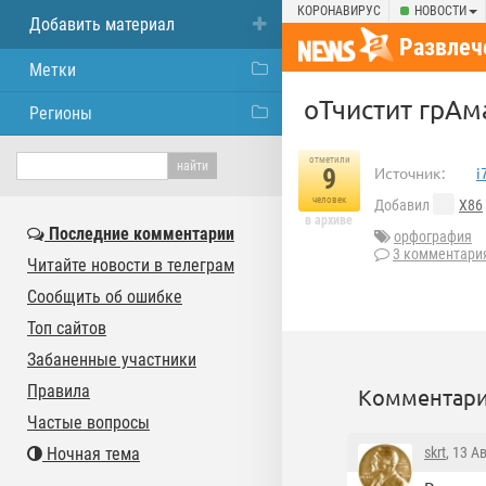
КОРОНАВИРУС
НОВОСТИ
Добавить материал
Развлеч
Метки
оТчистит грАм
Регионы
отметили
9
Источник:
i
человек
Добавил
X86
в архиве
Последние комментарии
орфография
3 комментари
Читайте новости в телеграм
Сообщить об ошибке
Топ сайтов
Забаненные участники
Правила
Комментари
Частые вопросы
Ночная тема
skrt
, 13 А