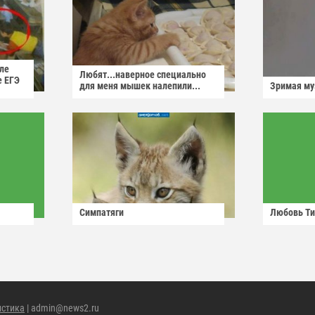
ле
Любят...наверное специально
е ЕГЭ
для меня мышек налепили...
Зримая м
Симпатяги
Любовь Ти
истика
| admin@news2.ru