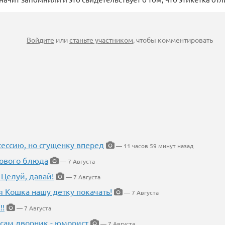
Войдите
или
станьте участником
, чтобы комментировать
ессию, но сгущенку вперед
— 11 часов 59 минут назад
нового блюда
— 7 Августа
 Целуй, давай!
— 7 Августа
я Кошка нашу детку покачать!
— 7 Августа
!!
— 7 Августа
 сам дворник - юморист
— 7 Августа