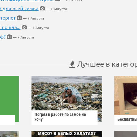
а для всей семьи
— 7 Августа
тернет
— 7 Августа
 пошла...
— 7 Августа
еф?
— 7 Августа
Лучшее в катего
Погряз в работе по самое не
хочу
Бесплатны