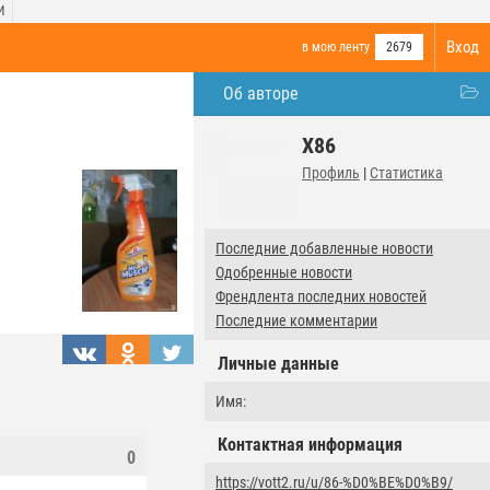
И
Вход
в мою ленту
2679
Об авторе
X86
Профиль
|
Статистика
Последние добавленные новости
Одобренные новости
Френдлента последних новостей
Последние комментарии
Личные данные
Имя:
Контактная информация
0
https://vott2.ru/u/86-%D0%BE%D0%B9/