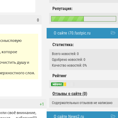
Репутация:
0
О сайте i70.fastpic.ru
ю смысловую
Статистика:
, которое
Всего новостей: 0
Одобрено новостей: 0
очистить душу и
Качество новостей: 0%
верхностного слоя.
Рейтинг
Отзывы о сайте (0)
Содержательных отзывов не написано
+1
тили своё внимание,
О сайте News2.ru
ичная — работает)))