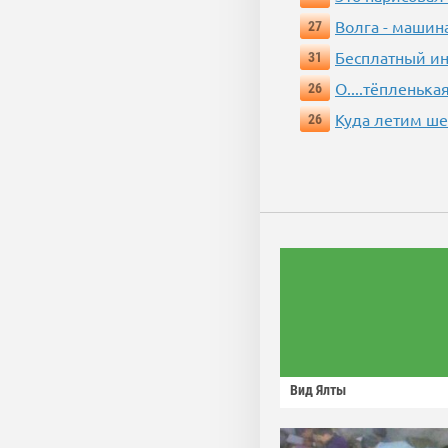
Волга - машин
27
Бесплатный ин
31
О....тёпленькая
26
Куда летим ш
26
Вид Ялты