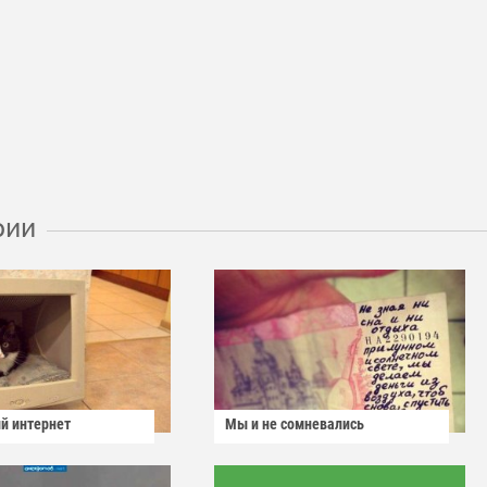
рии
й интернет
Мы и не сомневались