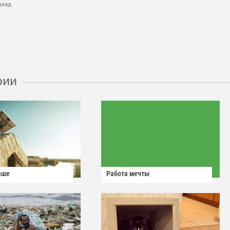
азад
рии
аше
Работа мечты