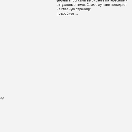
формата.
Вы сами выбираете интересные и
актуальные темы. Самые лучшие попадают
на главную страницу.
подробнее
→
зад