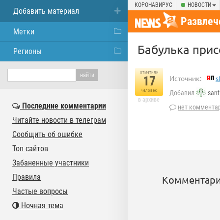
КОРОНАВИРУС
НОВОСТИ
Добавить материал
Развлеч
Метки
Бабулька прис
Регионы
отметили
17
Источник:
s
человек
Добавил
sant
в архиве
Последние комментарии
нет коммента
Читайте новости в телеграм
Сообщить об ошибке
Топ сайтов
Забаненные участники
Правила
Комментари
Частые вопросы
Ночная тема