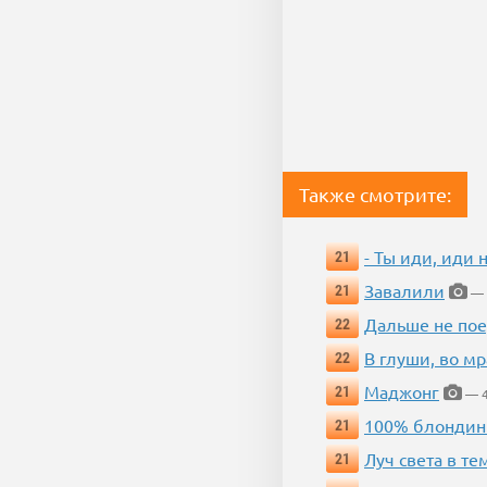
Также смотрите:
- Ты иди, иди 
21
Завалили
21
— 
Дальше не пое
22
В глуши, во мр
22
Маджонг
21
— 4
100% блондин
21
Луч света в те
21