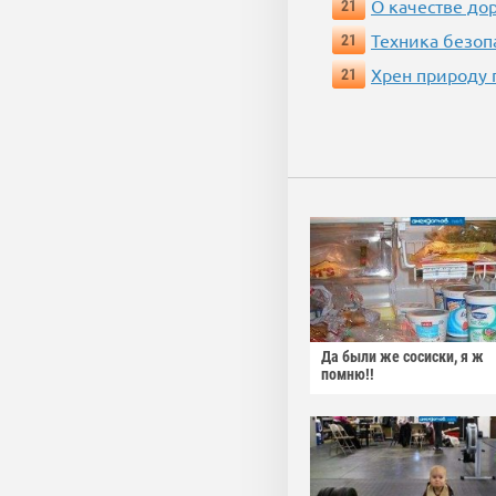
О качестве до
21
Техника безопас
21
Хрен природу 
21
Да были же сосиски, я ж
помню!!