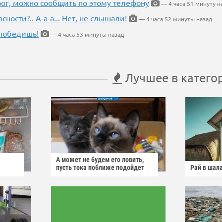
рог, можно сообщить по этому телефону
— 4 часа 51 минуту н
ности?.. А-а-а... Нет, не слышали!
— 4 часа 52 минуты назад
победишь!
— 4 часа 53 минуты назад
Лучшее в катего
А может не будем его ловить,
пусть тока поближе подойдет
Рай в шал