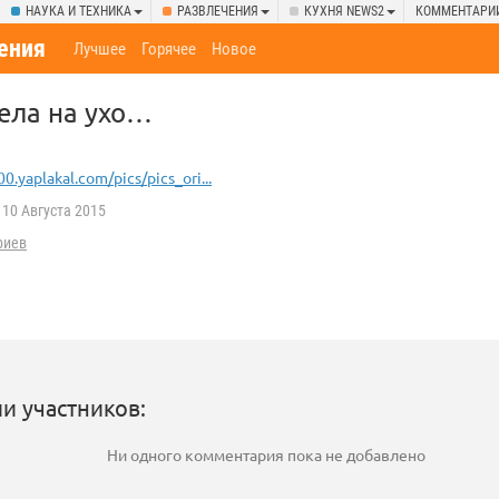
НАУКА И ТЕХНИКА
РАЗВЛЕЧЕНИЯ
КУХНЯ NEWS2
КОММЕНТАРИ
ения
Лучшее
Горячее
Новое
ела на ухо…
00.yaplakal.com/pics/pics_ori...
10 Августа 2015
риев
и участников:
Ни одного комментария пока не добавлено