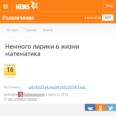
Вход
Развлечения
в мою ленту
2679
Лучшее
Горячее
Новое
Немного лирики в жизни
математика
отметили
16
в архиве
Источник:
cs616523.vk.me/v616523554/1eaf...
Добавил
indiansummer
1 Августа 2015
нет комментариев