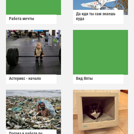
Да иди ты сам знаешь
Работа мечты
куда
Астерикс - начало
Вид Ялты
Погряз в работе по