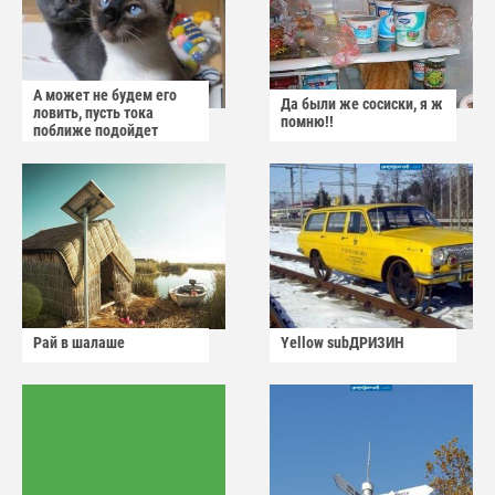
А может не будем его
Да были же сосиски, я ж
ловить, пусть тока
помню!!
поближе подойдет
Рай в шалаше
Yellow subДРИЗИН