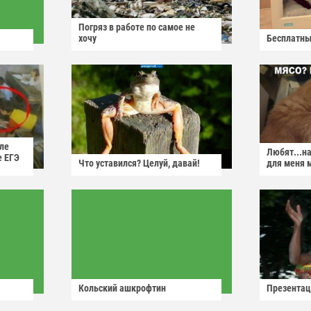
Погряз в работе по самое не
хочу
Бесплатны
ле
Любят...н
е ЕГЭ
Что уставился? Целуй, давай!
для меня 
Кольский ашкрофтин
Презентац