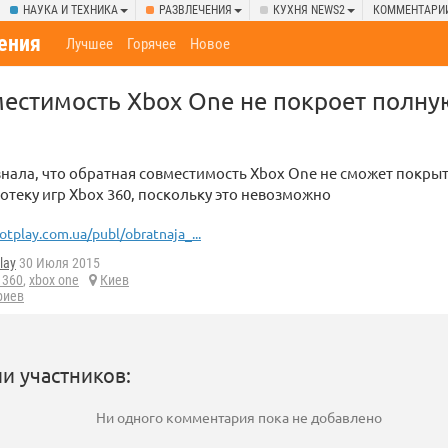
НАУКА И ТЕХНИКА
РАЗВЛЕЧЕНИЯ
КУХНЯ NEWS2
КОММЕНТАРИ
ения
Лучшее
Горячее
Новое
естимость Xbox One не покроет полну
знала, что обратная совместимость Xbox One не сможет покры
теку игр Xbox 360, поскольку это невозможно
otplay.com.ua/publ/obratnaja_...
lay
30 Июля 2015
 360
,
xbox one
Киев
риев
и участников:
Ни одного комментария пока не добавлено