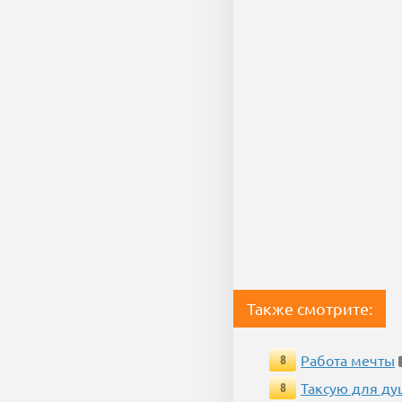
Также смотрите:
Работа мечты
8
Таксую для душ
8