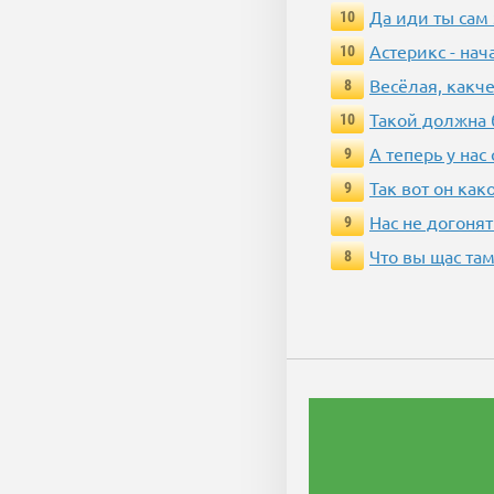
Да иди ты сам
10
Астерикс - нач
10
Весёлая, какч
8
Такой должна 
10
А теперь у нас
9
Так вот он ка
9
Нас не догонят
9
Что вы щас там
8