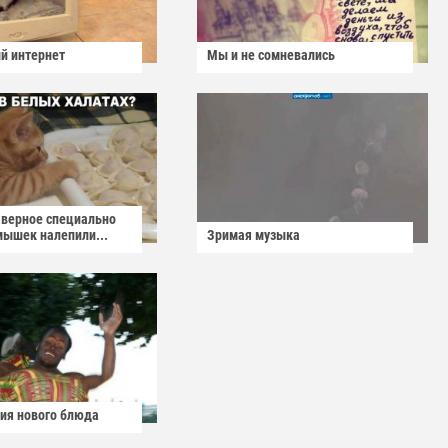
й интернет
Мы и не сомневались
аверное специально
мышек налепили...
Зримая музыка
ия нового блюда