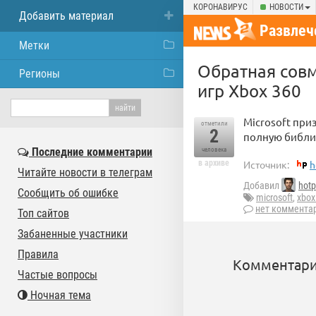
КОРОНАВИРУС
НОВОСТИ
Добавить материал
Развлеч
Метки
Обратная совм
Регионы
игр Xbox 360
Microsoft при
отметили
2
полную библио
Последние комментарии
человека
в архиве
Источник:
h
Читайте новости в телеграм
Добавил
hotp
Сообщить об ошибке
microsoft
,
xbox
нет коммента
Топ сайтов
Забаненные участники
Правила
Комментари
Частые вопросы
Ночная тема