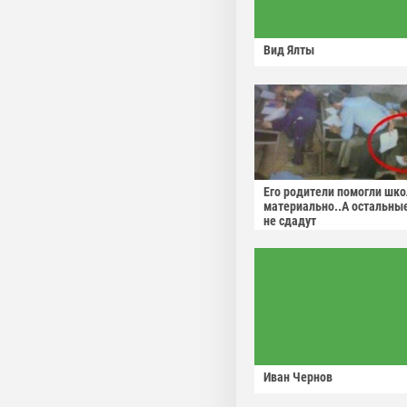
Вид Ялты
Его родители помогли шко
материально..А остальны
не сдадут
Иван Чернов