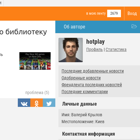
И
Вход
в мою ленту
2679
Об авторе
ю библиотеку
hotplay
Профиль
|
Статистика
ть
Последние добавленные новости
Одобренные новости
Френдлента последних новостей
Последние комментарии
проблема (5)
Личные данные
Имя: Валерий Крылов
Местоположение: Киев
Контактная информация