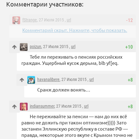
Комментарии участников:
fStrange
, 27 Июля 2015 ,
url
-12
Комментарий скрыт. Нажмите, чтобы показать.
poizun
, 27 Июля 2015 ,
url
+10
Тебе ли переживать о пенсиях российских
граждан. Ущербный кусок дерьма, blb yf[eq.
havanalibere
, 27 Июля 2015 ,
url
+8
Сранж должен вонять…
indiansummer
, 27 Июля 2015 ,
url
+8
Не переживайте за пенсии — нам до них всё
равно не дожить при таком оптимизме))))) Зато
застанем Эллинскую республику в составе РФ —
правда, некоторые этого вкупе с Крымом точно не