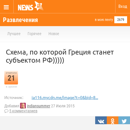
Вход
Развлечения
в мою ленту
2679
Лучшее
Горячее
Новое
Схема, по которой Греция станет
субъектом РФ)))))
отметили
21
в архиве
Источник:
ia116.mycdn.me/image?t=0&bid=8...
Добавил
indiansummer
27 Июля 2015
5 комментариев