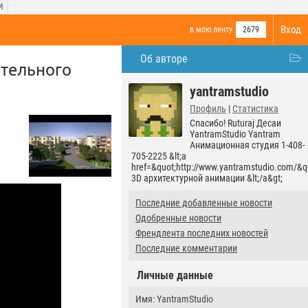
И
Вход
в мою ленту
2679
Об авторе
ительного
yantramstudio
Профиль
|
Статистика
Спасибо! Ruturaj Десаи
YantramStudio Yantram
Анимационная студия 1-408-
705-2225 &lt;a
href=&quot;http://www.yantramstudio.com/&q
3D архитектурной анимации &lt;/a&gt;
Последние добавленные новости
Одобренные новости
Френдлента последних новостей
Последние комментарии
Личные данные
Имя: YantramStudio