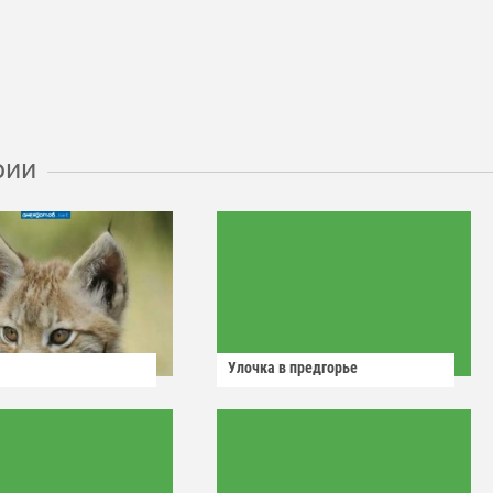
рии
Улочка в предгорье