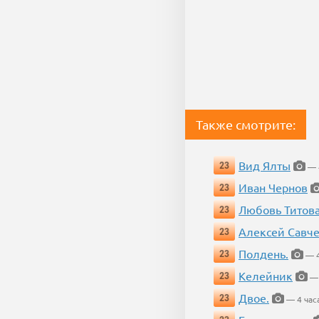
Также смотрите:
Вид Ялты
23
— 4
Иван Чернов
23
Любовь Титов
23
Алексей Савч
23
Полдень.
23
— 4
Келейник
23
— 
Двое.
23
— 4 час