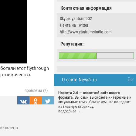
Контактная информация
Skype: yantram902
Лента на Twitter
http://www.yantramstudio.com
Репутация:
ботали этот flythrough
ртов качества.
О сайте News2.ru
проблема (2)
Новости 2.0 — новостной сайт нового
формата.
Вы сами выбираете интересные и
актуальные темы. Самые лучшие попадают
на главную страницу.
подробнее
→
добавлено