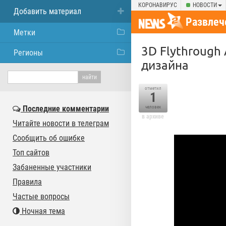
КОРОНАВИРУС
НОВОСТИ
Добавить материал
Развлеч
Метки
3D Flythrough
Регионы
дизайна
отметил
1
Последние комментарии
человек
в архиве
Читайте новости в телеграм
Сообщить об ошибке
Топ сайтов
Забаненные участники
Правила
Частые вопросы
Ночная тема