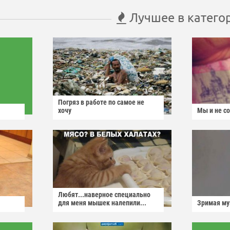
Лучшее в катего
Погряз в работе по самое не
хочу
Мы и не с
Любят...наверное специально
для меня мышек налепили...
Зримая м