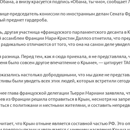
 Обама, а внизу красуется подпись «Обама, ты чмо», сообщает
вице-председатель комиссии по иностранным делам Сената Фр
ый предмет гардероба.
ь, другая участница «французского парламентского десанта в 
 ассамблеи Франции Мари-Кристин Даллоз отметила, что пре
 радикально отличаются от того, что она на самом деле увидел
 разница. Перед тем, как я сюда приехала, я не представляла, 
еня было совсем другое впечатление о Крыме», — цитирует ТА
оказались настолько добродушными, что мы даже не представл
тливы были увидеть всех этих людей, которых встретили сегодн
ее глава французской делегации Тьерри Мариани заявляла, чт
в из Франции решила отправиться в Крым, несмотря на запре
ься с политиками и местными жителями, и составить непредв
 считает, что Крым отныне является составной частью РФ. Это 
и предпосылками и увязывается с мнением населения Крыма и