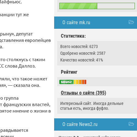
 Лайфньюс.
анции тут же
О сайте mk.ru
Крыму», депутат
Статистика:
дставления европейцев
а.
Всего новостей: 6273
Одобрено новостей: 2587
что столкнусь с таким
Качество новостей: 41%
СС слова Даллоз.
Рейтинг
яли, что такое может
я», — сказала она.
Отзывы о сайте (395)
о группа
Интересный сайт. Иногда дельные
т французских властей,
статьи есть, иногда фуфло.
зятое мнение о жизни в
О сайте News2.ru
оправдывается
 всеми