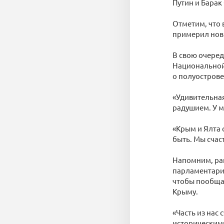
Путин и Барак
Отметим, что 
примерил нов
В свою очеред
Национальной
о полуострове
«Удивительная
радушием. У м
«Крым и Ялта 
быть. Мы счас
Напомним, ран
парламентарие
чтобы пообщат
Крыму.
«Часть из нас
историческим