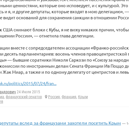
ыми ценностями, которые оно исповедует, и с культурой. Это
 и я, и другие депутаты, которые входят в мою делегацию», —
не видит оснований для сохранения санкции в отношении Росси
ак США снимают блоки с Кубы, я не вижу никаких причин, чтоб
ошении России», — отметила глава делегиции.
гации вместе с сопредседателем ассоциации «Франко-российск
и десять парламентариев: восемь членов правоцентристcкой 
ы» — бывшие соратники Николя Саркози по «Союзу за народн
комиссии по иностранным делам Сената Франции Ив Поццо ди
 Жак Миар, а также и по одному делегату от центристов и левы
k.ru/politics/2015/07/24/fran...
андрович
24 Июля 2015
ма
,
французский сенатор
Россия
,
Франция
,
Крым
ев
депутаты вслед за французами захотели посетить Крым
— 1