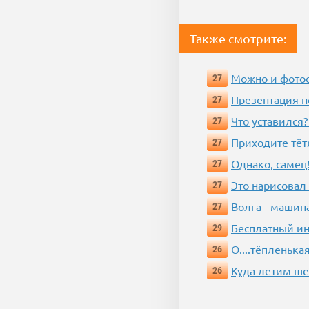
Также смотрите:
Можно и фотос
27
Презентация 
27
Что уставился?
27
Приходите тёт
27
Однако, самец!
27
Это нарисовал
27
Волга - машин
27
Бесплатный ин
29
О....тёпленькая
26
Куда летим ш
26