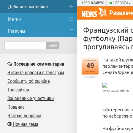
КОРОНАВИРУС
НОВОСТИ
Добавить материал
Развлеч
Метки
Французский 
Регионы
футболку (Пар
прогуливаясь 
На такой шутл
отметили
Последние комментарии
49
парламентари
Сената Франци
Читайте новости в телеграм
человек
в архиве
Сообщить об ошибке
Топ сайтов
источник: mk.ru
Забаненные участники
Правила
«Интересная п
Частые вопросы
по набережной
Ночная тема
На футболке, 