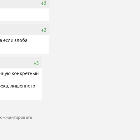
+2
+2
а если злоба
+3
ующую конкретный
 комментировать