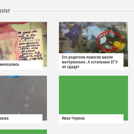
рии
Его родители помогли школе
материально..А остальные ЕГЭ
омневались
не сдадут
узыка
Иван Чернов