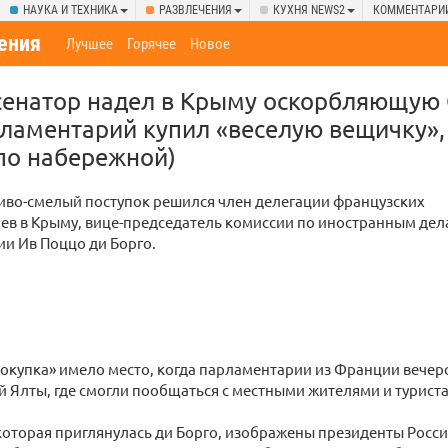
НАУКА И ТЕХНИКА
РАЗВЛЕЧЕНИЯ
КУХНЯ NEWS2
КОММЕНТАРИ
ения
Лучшее
Горячее
Новое
сенатор надел в Крыму оскорбляющую
ламентарий купил «веселую вещичку»,
по набережной)
иво-смелый поступок решился член делегации французских
ев в Крыму, вице-председатель комиссии по иностранным де
и Ив Поццо ди Борго.
окупка» имело место, когда парламентарии из Франции вече
 Ялты, где смогли пообщаться с местными жителями и турист
которая приглянулась ди Борго, изображены президенты Рос