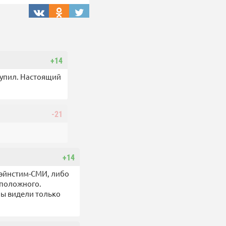
+14
купил. Настоящий
-21
+14
мэйнстим-СМИ, либо
оположного.
мы видели только