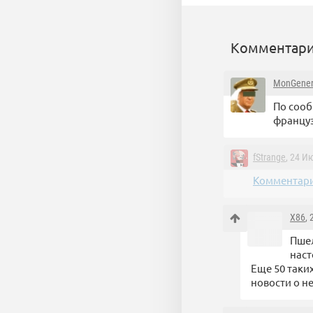
Комментари
MonGener
По сооб
француз!
fStrange
, 24 И
Комментари
X86
,
Пшел
наст
Еще 50 таки
новости о н