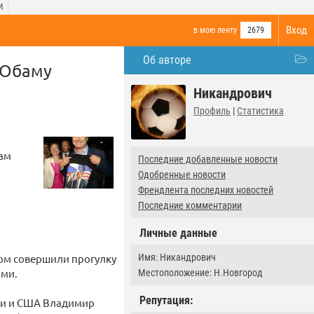
И
Вход
в мою ленту
2679
Об авторе
 Обаму
Никандрович
Профиль
|
Статистика
лам
Последние добавленные новости
Одобренные новости
Френдлента последних новостей
Последние комментарии
Личные данные
Имя: Никандрович
ром совершили прогулку
ами.
Местоположение: Н.Новгород
Репутация:
сии и США Владимир