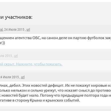
и участников:
al
, 24 Июля 2015 ,
url
щением агентства ОБС, на самом деле он партию футболок за
 ))
юля 2015 ,
url
й скрыт. Нажмите, чтобы показать.
 24 Июля 2015 ,
url
нах, дебил. Этих новостей дефицит. Их не покажут мировые 
олько мельком и сильно урежут, что исказят смысл до против
х новостей будет мало. Потому что предыдущие полтора года 
егативе в сторону Крыма и крымских событий.