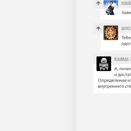
vceok
Зави
sever
Тебе
одол
KissMan
,
А, поче
и доста
Определение из лурка: Чмо (рас. евр. ָ
внутреннего ст