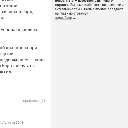
Новости 2.0 — новостной сайт нового
 позиции
формата.
Вы сами выбираете интересные и
актуальные темы. Самые лучшие попадают
 заявила Тьерри,
на главную страницу.
и.
подробнее
→
ы Европа оставляла
ий диалог» Тьерри
партии
ое движение», — вице-
 Борго, депутаты
х сил.
проблема (2)
4 Августа 2015