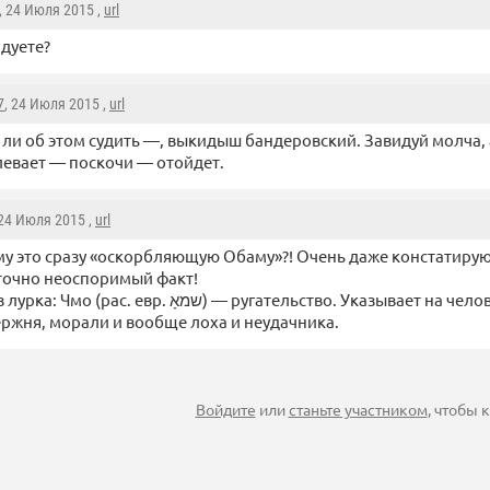
, 24 Июля 2015 ,
url
дуете?
7
, 24 Июля 2015 ,
url
 ли об этом судить —, выкидыш бандеровский. Завидуй молча, 
евает — поскочи — отойдет.
 24 Июля 2015 ,
url
му это сразу «оскорбляющую Обаму»?! Очень даже констатир
точно неоспоримый факт!
שמא) — ругательство. Указывает на человека, лишенного
ержня, морали и вообще лоха и неудачника.
Войдите
или
станьте участником
, чтобы