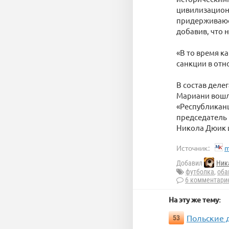
цивилизационн
придерживаюсь
добавив, что 
«В то время к
санкции в отн
В состав деле
Мариани вошл
«Республиканц
председатель 
Никола Дюик и
Источник:
m
Добавил
Ник
футболка
,
оба
6 комментари
На эту же тему:
Польские 
53