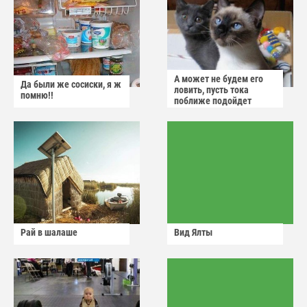
А может не будем его
Да были же сосиски, я ж
ловить, пусть тока
помню!!
поближе подойдет
Рай в шалаше
Вид Ялты