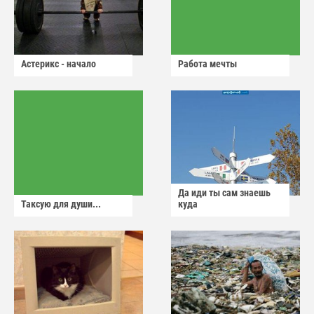
Астерикс - начало
Работа мечты
Да иди ты сам знаешь
Таксую для души...
куда