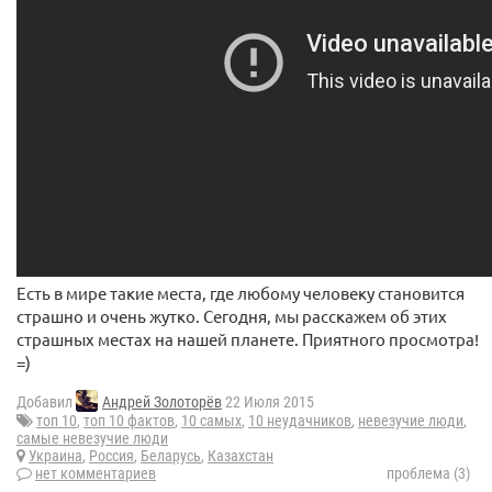
Есть в мире такие места, где любому человеку становится
страшно и очень жутко. Сегодня, мы расскажем об этих
страшных местах на нашей планете. Приятного просмотра!
=)
Добавил
Андрей Золоторёв
22 Июля 2015
топ 10
,
топ 10 фактов
,
10 самых
,
10 неудачников
,
невезучие люди
,
самые невезучие люди
Украина
,
Россия
,
Беларусь
,
Казахстан
нет комментариев
проблема (3)