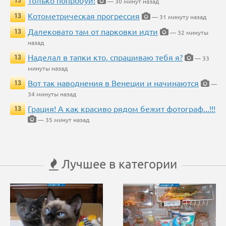
Только попробуй!
13
— 30 минут назад
Котометрическая прогрессия
13
— 31 минуту назад
Далековато там от парковки идти
13
— 32 минуты
назад
Наделал в тапки кто, спрашиваю тебя я?
13
— 33
минуты назад
Вот так наводнения в Венеции и начинаются
13
—
34 минуты назад
Грация! А как красиво рядом бежит фотограф...!!!
13
— 35 минут назад
Лучшее в категории