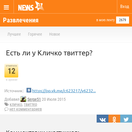
Вход
Развлечения
в мою ленту
2679
Лучшее
Горячее
Новое
Есть ли у Кличко твиттер?
отметили
12
в архиве
Источник:
https://pp.vk.me/c623217/v6232...
Добавил
Serge51
20 Июля 2015
кличко
,
твиттер
нет комментариев