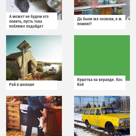
А может не будем его
Да были же сосиски, я ж
ловить, пусть тока
помню!!
поближе подойдет
Кушетка на веранде. Кос
Рай в шалаше
Коб