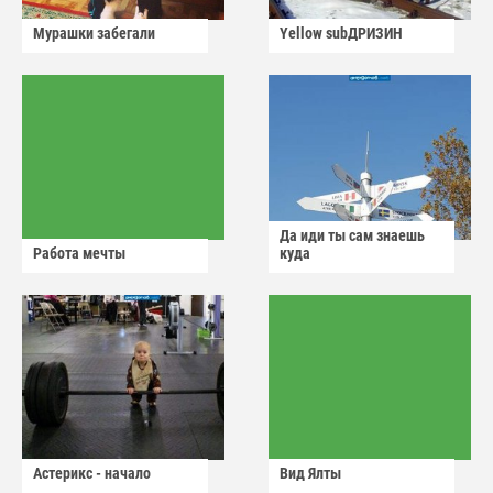
Мурашки забегали
Yellow subДРИЗИН
Да иди ты сам знаешь
Работа мечты
куда
Астерикс - начало
Вид Ялты