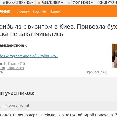
НАУКА И ТЕХНИКА
РАЗВЛЕЧЕНИЯ
КУХНЯ NEWS2
КОММЕНТАРИ
ения
Лучшее
Горячее
Новое
рибыла с визитом в Киев. Привезла бух
ска не заканчивались
езиденсткие».
bs.twimg.com/media/CJ9pllnUwA...
or
15 Июля 2015
ьки
,
порошенко
ев
проблема (1)
и участников:
1
, 16 Июля 2015 ,
url
она как-то легко держит. Может за уже пустой тарой приехала? 