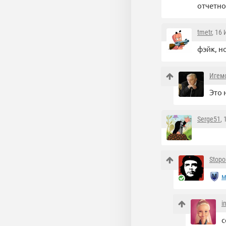
отчетно
tmetr
, 16
фэйк, н
Игем
Это 
Serge51
,
Stopo
м
i
с