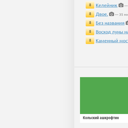
Келейник
8
— 
Двое.
8
— 35 ми
Без названия
8
Восход луны н
8
Каменный мос
8
Кольский ашкрофтин