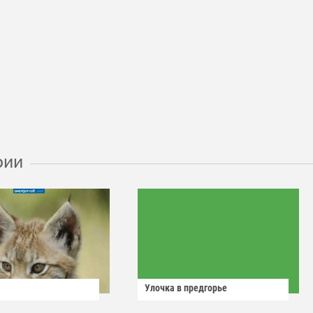
рии
Улочка в предгорье