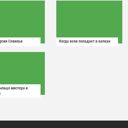
рсия Севилья
Когда волк попадает в капкан
ыльцо мистера и
д