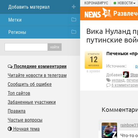
КОРОНАВИРУС
НОВОСТИ
Добавить материал
Развлеч
Метки
Вика Нуланд п
Регионы
путинские вой
Печеньки «пр
отметили
12
Источник:
p
Последние комментарии
человека
в архиве
Читайте новости в телеграм
Добавил
Stop
нуланд
,
печен
Сообщить об ошибке
6 комментари
Топ сайтов
Забаненные участники
Комментари
Правила
Частые вопросы
rainbow3
Ночная тема
Что-то 