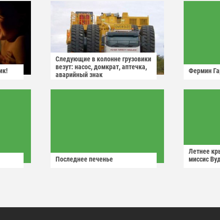
Следующие в колонне грузовики
везут: насос, домкрат, аптечка,
ик!
Фермин Га
аварийный знак
Летнее кр
Последнее печенье
миссис Ву