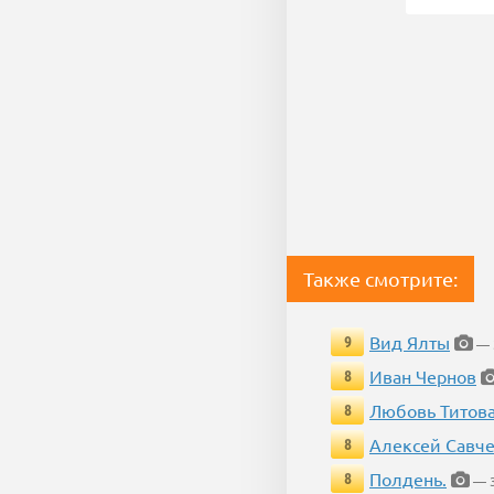
Также смотрите:
Вид Ялты
9
— 
Иван Чернов
8
Любовь Титов
8
Алексей Савч
8
Полдень.
8
— 3