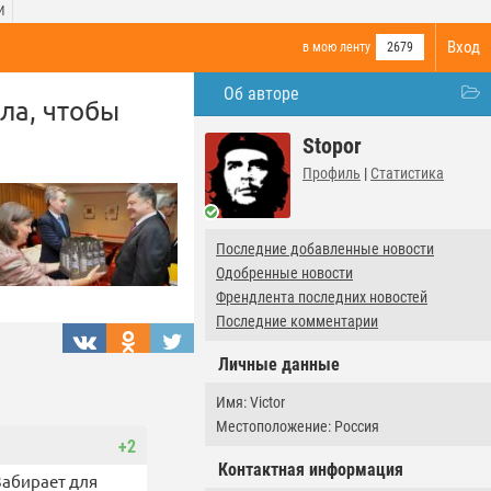
И
Вход
в мою ленту
2679
Об авторе
ла, чтобы
Stopor
Профиль
|
Статистика
Последние добавленные новости
Одобренные новости
Френдлента последних новостей
Последние комментарии
Личные данные
Имя: Victor
Местоположение: Россия
+2
Контактная информация
Забирает для