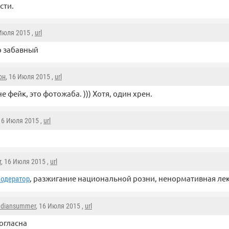
сти.
 Июля 2015 ,
url
о забавный
он
, 16 Июля 2015 ,
url
не фейк, это фотожаба. ))) Хотя, один хрен.
 16 Июля 2015 ,
url
r
, 16 Июля 2015 ,
url
, разжигание национальной розни, ненормативная лек
одератор
ndiansummer
, 16 Июля 2015 ,
url
огласна