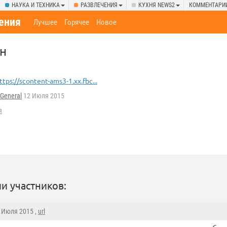
НАУКА И ТЕХНИКА
РАЗВЛЕЧЕНИЯ
КУХНЯ NEWS2
КОММЕНТАРИ
ения
Лучшее
Горячее
Новое
ен
ttps://scontent-ams3-1.xx.fbc...
General
12 Июля 2015
я
и участников:
2 Июля 2015 ,
url