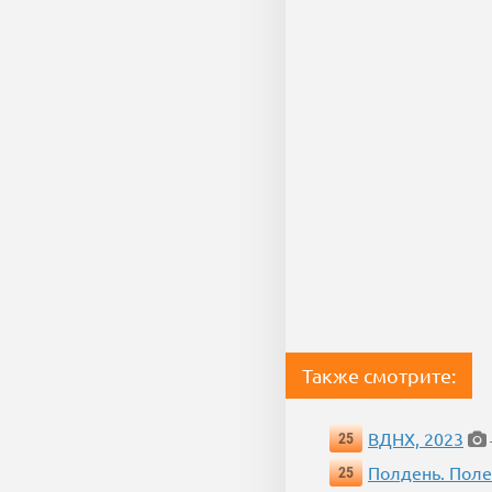
Также смотрите:
ВДНХ, 2023
25
Полдень. Пол
25