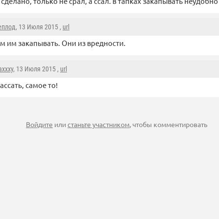
сделано, только не срал, а ссал. в тапках закапывать неудобно 
еплод
, 13 Июля 2015 ,
url
м им закапывать. Они из вредности.
axxxy
, 13 Июля 2015 ,
url
ассать, самое то!
Войдите
или
станьте участником
, чтобы комментировать