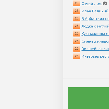
Отчий дом
25
—
Илья Великий
25
В Арбатских п
25
Лодка с ветло
25
Куст малины с
25
Смена жильцо
25
Волшебная си
25
Интерьер рест
25