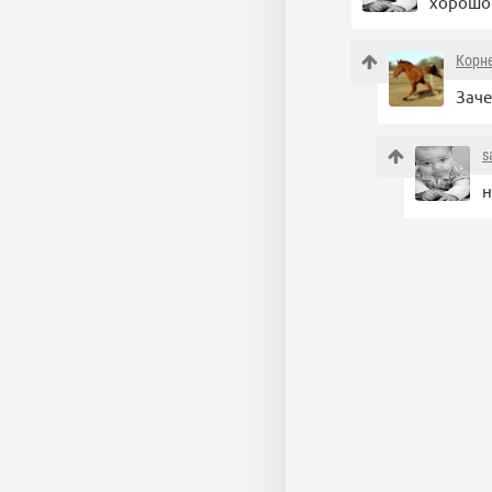
хорошо 
Корн
Заче
s
н