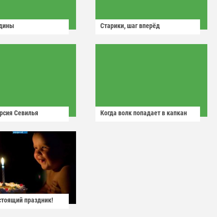
одины
Старики, шаг вперёд
рсия Севилья
Когда волк попадает в капкан
астоящий праздник!