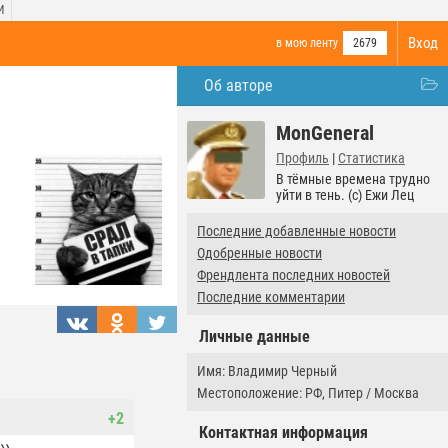
И
Вход
в мою ленту
2679
Об авторе
MonGeneral
Профиль
|
Статистика
В тёмные времена трудно
уйти в тень. (c) Ежи Лец
Последние добавленные новости
Одобренные новости
Френдлента последних новостей
Последние комментарии
Личные данные
Имя: Владимир Черный
Местоположение: РФ, Питер / Москва
+2
Контактная информация