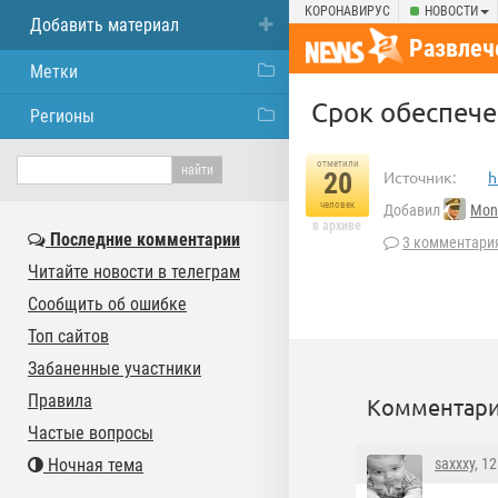
КОРОНАВИРУС
НОВОСТИ
Добавить материал
Развлеч
Метки
Срок обеспеч
Регионы
отметили
20
Источник:
h
человек
Добавил
Mon
в архиве
Последние комментарии
3 комментари
Читайте новости в телеграм
Сообщить об ошибке
Топ сайтов
Забаненные участники
Правила
Комментари
Частые вопросы
Ночная тема
saxxxy
, 1