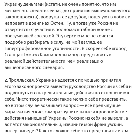
Украину деньгами (кстати, не очень понятно, что им
мешает это сделать сейчас, до принятия вышеупомянутого
законопроекта), вооружат ее до зубов, поцелуют в лобик и
направят в дранг нах Остен. Ну, а тогда уже Россия не
отвертится от участия в полномасштабной войне с
обезумевшей соседкой. Эту версию мне не хочется
подробно разбирать в силу, на мой взгляд, ее
гипертрофированной утопичности. Я скорее себе «город
Солнца» Томазо Кампанеллы могут представить в
реальной действительности, чем реализацию
вышеописанного сценария.
2. Тролльская. Украина надеется с помощью принятия
этого законопроекта вывести руководство России из себя и
подвигнуть его на решительные действия по отношению к
себе. Чисто теоретически такое можно себе представить,
но в этом случае возникает вопрос — все предыдущие
маразматические, саморазрушительные и кровопийские
действия нынешней Украины Россию из себя не вывели, а
вот этот законодательный, извините мой французский,
высер выведет? Как-то сложно себе это представить: из-за