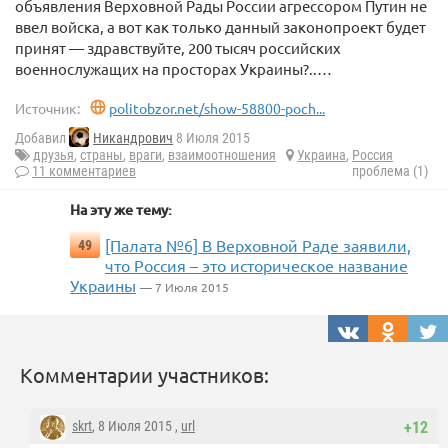
объявления Верховной Рады России агрессором Путин не
ввел войска, а вот как только данный законопроект будет
принят — здравствуйте, 200 тысяч российских
военнослужащих на просторах Украины?..…
Источник:
politobzor.net/show-58800-poch...
Добавил
Никандрович
8 Июля 2015
друзья
,
страны
,
враги
,
взаимоотношения
Украина
,
Россия
11 комментариев
проблема (1)
На эту же тему:
[Палата №6] В Верховной Раде заявили,
49
что Россия – это историческое название
Украины
— 7 Июля 2015
Комментарии участников:
skrt
, 8 Июля 2015 ,
url
+12