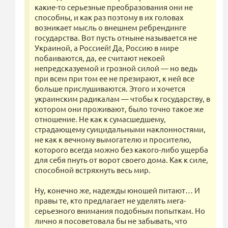
какие-то серьезные преобразования они не
способны, и как раз поэтому в их головах
возникает мысль о внешнем ребрендинге
государства. Вот пусть отныне называется не
Украиной, а Россией! Да, Россию в мире
побаиваются, да, ее считают некоей
непредсказуемой и грозной силой — но ведь
при всем при том ее не презирают, к ней все
больше прислушиваются. Этого и хочется
украинским радикалам — чтобы к государству, в
котором они проживают, было точно такое же
отношение. Не как к сумасшедшему,
страдающему суицидальными наклонностями,
не как к вечному вымогателю и просителю,
которого всегда можно без какого-либо ущерба
для себя пнуть от ворот своего дома. Как к силе,
способной встряхнуть весь мир.
Ну, конечно же, надежды юношей питают… И
правы те, кто предлагает не уделять мега-
серьезного внимания подобным попыткам. Но
лично я посоветовала бы не забывать, что