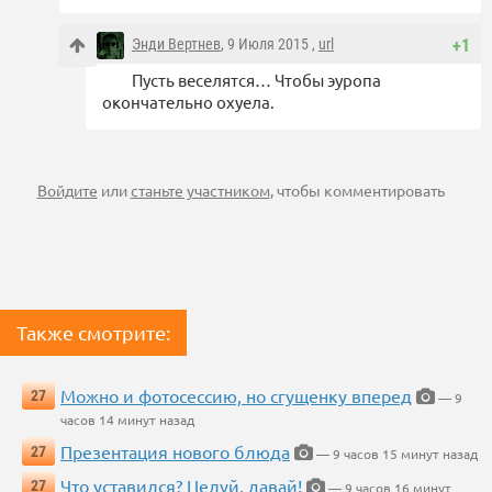
Энди Вертнев
, 9 Июля 2015 ,
url
+1
Пусть веселятся… Чтобы эуропа
окончательно охуела.
Войдите
или
станьте участником
, чтобы комментировать
Также смотрите:
Можно и фотосессию, но сгущенку вперед
27
— 9
часов 14 минут назад
Презентация нового блюда
27
— 9 часов 15 минут назад
Что уставился? Целуй, давай!
27
— 9 часов 16 минут