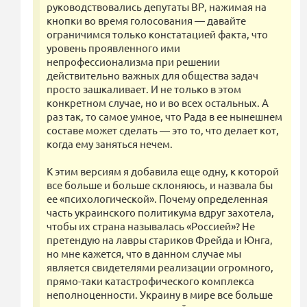
руководствовались депутаты ВР, нажимая на
кнопки во время голосования — давайте
ограничимся только констатацией факта, что
уровень проявленного ими
непрофессионализма при решении
действительно важных для общества задач
просто зашкаливает. И не только в этом
конкретном случае, но и во всех остальных. А
раз так, то самое умное, что Рада в ее нынешнем
составе может сделать — это то, что делает кот,
когда ему заняться нечем.
К этим версиям я добавила еще одну, к которой
все больше и больше склоняюсь, и назвала бы
ее «психологической». Почему определенная
часть украинского политикума вдруг захотела,
чтобы их страна называлась «Россией»? Не
претендую на лавры стариков Фрейда и Юнга,
но мне кажется, что в данном случае мы
является свидетелями реализации огромного,
прямо-таки катастрофического комплекса
неполноценности. Украину в мире все больше