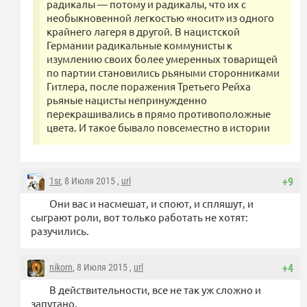
радикалы — потому и радикалы, что их с
необыкновенной легкостью «носит» из одного
крайнего лагеря в другой. В нацистской
Германии радикальные коммунисты к
изумлению своих более умеренных товарищей
по партии становились рьяными сторонниками
Гитлера, после поражения Третьего Рейха
рьяные нацисты непринужденно
перекрашивались в прямо противоположные
цвета. И такое бывало повсеместно в истории
1sr
, 8 Июля 2015 ,
url
+9
Они вас и насмешат, и споют, и спляшут, и
сыграют роли, вот только работать не хотят:
разучились.
nikorn
, 8 Июля 2015 ,
url
+4
В действительности, все не так уж сложно и
запутано.