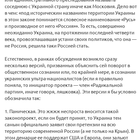
соседнюю с Украиной страну иначе как Московия. Дело вот
в чем: «под историческим названием территории Украины
в этом законе понимается словесное наименование «Русь»
и производное от него «Россия»». То есть, совершенно
неожиданно Украина, на протяжении последней четверти
века, провозглашавшая устами своих политиков, что она —
не Россия, решила таки Россией стать.
Естественно, в рамках обсуждения возникло сразу
несколько версий, призванных объяснить сей поворот в
общественном сознании или, по крайней мере, в сознании
украинских ультра-националистов (если я правильно
поняла, то инициатор проекта — член «Радикальной
партии», иначе говоря, ляшковка). Эти версии я бы условно
обозначила так:
1. Паническая. Это жжжж неспроста вносится такой
законопроект, если он будет принят, то Украина тем
самым официально заявит свои претензии на всю
территорию современной России (а не только на Крым). В
этом демарше ее поддержат США и Европа, они зальют