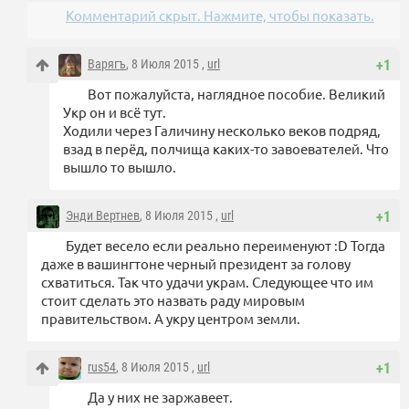
Комментарий скрыт. Нажмите, чтобы показать.
Варягъ
, 8 Июля 2015 ,
url
+1
Вот пожалуйста, наглядное пособие. Великий
Укр он и всё тут.
Ходили через Галичину несколько веков подряд,
взад в перёд, полчища каких-то завоевателей. Что
вышло то вышло.
Энди Вертнев
, 8 Июля 2015 ,
url
+1
Будет весело если реально переименуют :D Тогда
даже в вашингтоне черный президент за голову
схватиться. Так что удачи украм. Следующее что им
стоит сделать это назвать раду мировым
правительством. А укру центром земли.
rus54
, 8 Июля 2015 ,
url
+1
Да у них не заржавеет.