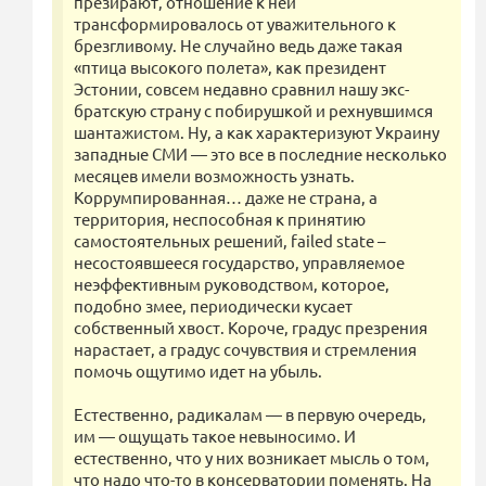
презирают, отношение к ней
трансформировалось от уважительного к
брезгливому. Не случайно ведь даже такая
«птица высокого полета», как президент
Эстонии, совсем недавно сравнил нашу экс-
братскую страну с побирушкой и рехнувшимся
шантажистом. Ну, а как характеризуют Украину
западные СМИ — это все в последние несколько
месяцев имели возможность узнать.
Коррумпированная… даже не страна, а
территория, неспособная к принятию
самостоятельных решений, failed state –
несостоявшееся государство, управляемое
неэффективным руководством, которое,
подобно змее, периодически кусает
собственный хвост. Короче, градус презрения
нарастает, а градус сочувствия и стремления
помочь ощутимо идет на убыль.
Естественно, радикалам — в первую очередь,
им — ощущать такое невыносимо. И
естественно, что у них возникает мысль о том,
что надо что-то в консерватории поменять. На