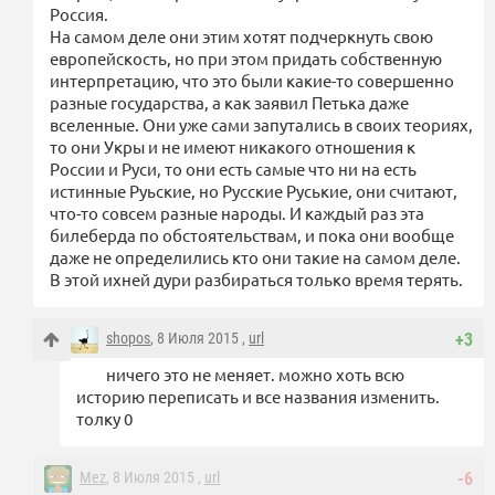
Россия.
На самом деле они этим хотят подчеркнуть свою
европейскость, но при этом придать собственную
интерпретацию, что это были какие-то совершенно
разные государства, а как заявил Петька даже
вселенные. Они уже сами запутались в своих теориях,
то они Укры и не имеют никакого отношения к
России и Руси, то они есть самые что ни на есть
истинные Руьские, но Русские Руськие, они считают,
что-то совсем разные народы. И каждый раз эта
билеберда по обстоятельствам, и пока они вообще
даже не определились кто они такие на самом деле.
В этой ихней дури разбираться только время терять.
shopos
, 8 Июля 2015 ,
url
+3
ничего это не меняет. можно хоть всю
историю переписать и все названия изменить.
толку 0
Mez
, 8 Июля 2015 ,
url
-6