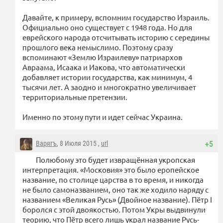
Давайте, к примеру, вспомним государство Израиль.
Официально оно существует с 1948 года. Но для
еврейского народа отсчитывать историю с середины
прошлого века немыслимо. Поэтому сразу
вспоминают «Землю Израилеву» патриархов
Авраама, Исаака и Иакова, что автоматически
добавляет истории государства, как минимум, 4
тысячи лет. А заодно и многократно увеличивает
территориальные претензии.
Именно по этому пути и идет сейчас Украина.
Варягъ
, 8 Июля 2015 ,
url
+5
Полюбому это будет извращённая укропская
интерпретация. «Московия» это было еропейское
название, по столице царства в то время, и никогда
не было самоназванием, оно так же ходило наряду с
названием «Великая Русь» (Двойное название). Пётр I
боролся с этой двоякостью. Потом Укры выдвинули
теорию, что Пётр всего лишь украл название Русь-