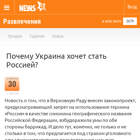
Вход
Развлечения
в мою ленту
2679
Лучшее
Горячее
Новое
Почему Украина хочет стать
Россией?
отметили
30
в архиве
Новость о том, что в Верховную Раду внесен законопроект,
предусматривающий запрет на использование термина
«Россия» в качестве синонима географического названия
Российской Федерации, взбудоражила умы по обе
стороны баррикад. И дело тут, конечно, не только и не
столько в том, что предлагается под страхом уголовного
или административного преследования называть