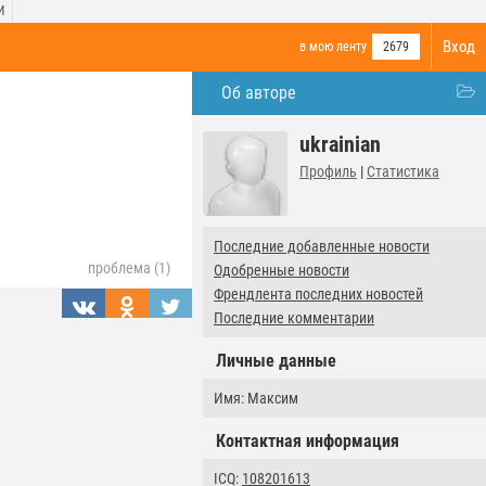
И
Вход
в мою ленту
2679
Об авторе
ukrainian
Профиль
|
Статистика
Последние добавленные новости
проблема (1)
Одобренные новости
Френдлента последних новостей
Последние комментарии
Личные данные
Имя: Максим
Контактная информация
ICQ:
108201613