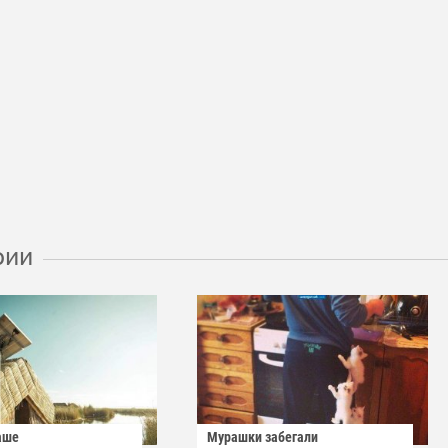
рии
аше
Мурашки забегали