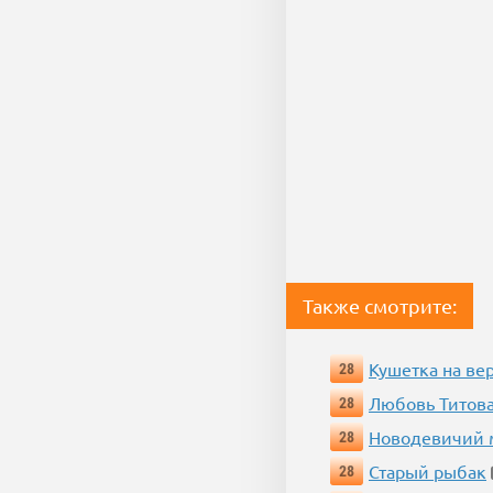
Также смотрите:
Кушетка на ве
28
Любовь Титова
28
Новодевичий м
28
Старый рыбак
28