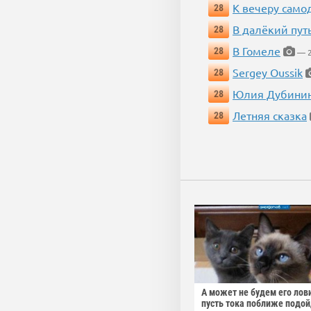
К вечеру само
28
В далёкий пут
28
В Гомеле
28
— 2
Sergey Oussik
28
Юлия Дубини
28
Летняя сказка
28
А может не будем его лов
пусть тока поближе подо