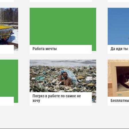
Работа мечты
Да иди ты
Погряз в работе по самое не
хочу
Бесплатны