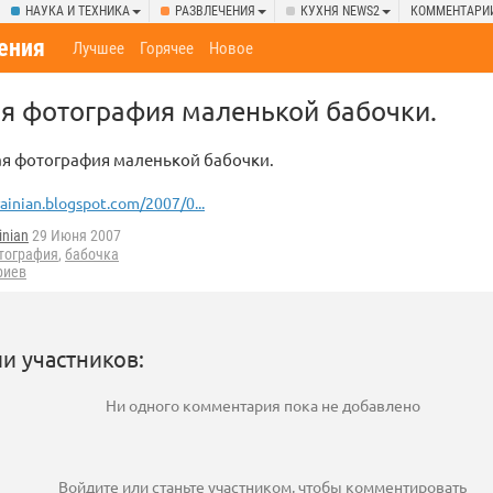
НАУКА И ТЕХНИКА
РАЗВЛЕЧЕНИЯ
КУХНЯ NEWS2
КОММЕНТАРИ
ения
Лучшее
Горячее
Новое
я фотография маленькой бабочки.
ая фотография маленькой бабочки.
ainian.blogspot.com/2007/0...
inian
29 Июня 2007
тография
,
бабочка
риев
и участников:
Ни одного комментария пока не добавлено
Войдите
или
станьте участником
, чтобы комментировать