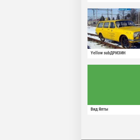
Yellow subДРИЗИН
Вид Ялты