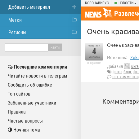
КОРОНАВИРУС
НОВОСТИ
Добавить материал
Развлеч
Метки
Очень красива
Регионы
Очень красив
отметили
4
Источник:
2ukr
человека
в архиве
Последние комментарии
Добавил
ukra
фото
,
блог
,
фо
Читайте новости в телеграм
нет коммента
Сообщить об ошибке
Топ сайтов
Комментари
Забаненные участники
Правила
Частые вопросы
Ночная тема