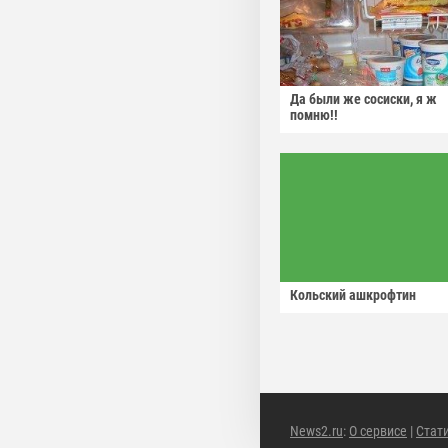
Да были же сосиски, я ж
помню!!
Кольский ашкрофтин
News2.ru
:
О сервисе
|
Стат