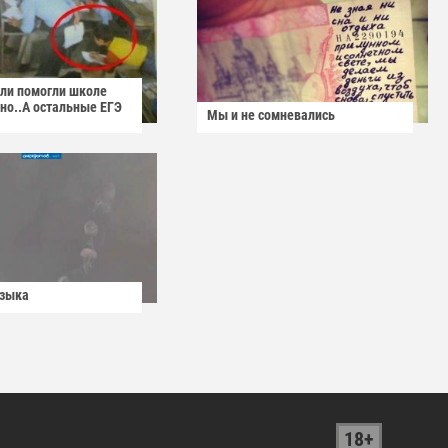
ели помогли школе
но..А остальные ЕГЭ
Мы и не сомневались
узыка
18+