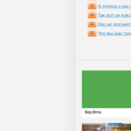
А теперь у нас
23
Так вот он ка
23
Нас не догонят
22
Что вы щас там
22
Вид Ялты