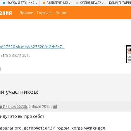
НАУКА И ТЕХНИКА
РАЗВЛЕЧЕНИЯ
КУХНЯ NEWS2
КОММЕНТАРИ
ения
Лучшее
Горячее
Новое
s627520.vk.me/v627520012/b5c7...
e7am
5 Июля 2015
я
и участников:
р Иванов 55236
, 5 Июля 2015 ,
url
йду» это вы про себя?
авального, датируется 13м годом, когда муж сидел.