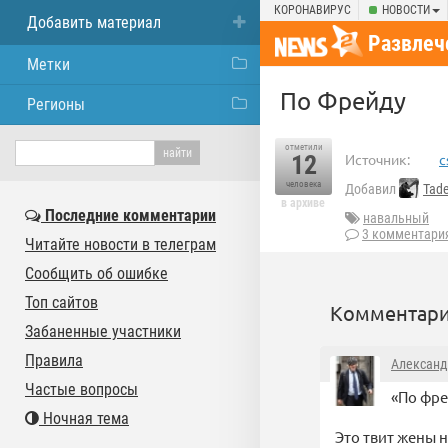
КОРОНАВИРУС
НОВОСТИ
Добавить материал
Развлеч
Метки
По Фрейду
Регионы
отметили
12
Источник:
c
человека
Добавил
Tad
в архиве
Последние комментарии
навальный
3 комментари
Читайте новости в телеграм
Сообщить об ошибке
Топ сайтов
Комментари
Забаненные участники
Правила
Александ
Частые вопросы
«По фре
Ночная тема
Это твит жены н