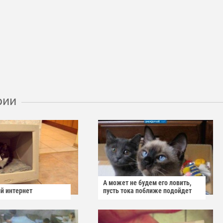
рии
А может не будем его ловить,
й интернет
пусть тока поближе подойдет