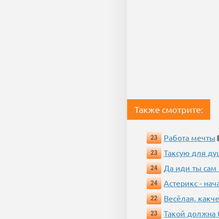
Также смотрите:
Работа мечты
23
Таксую для душ
23
Да иди ты сам
24
Астерикс - нач
24
Весёлая, какч
22
Такой должна 
23