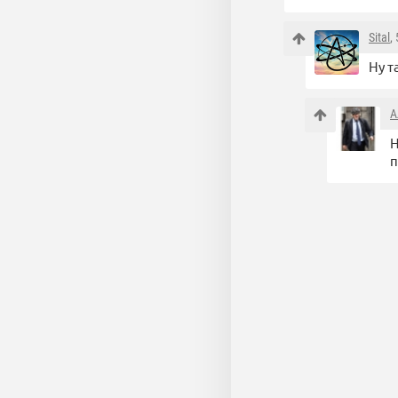
Sital
,
Ну т
А
Н
п