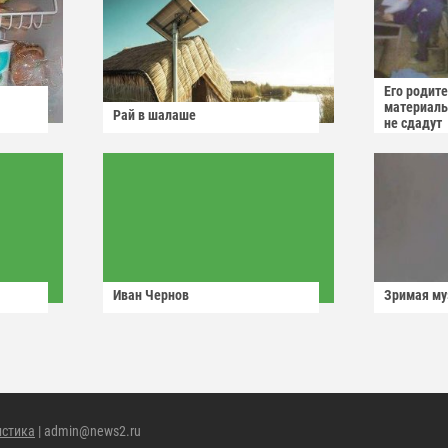
Его родит
материаль
Рай в шалаше
не сдадут
Иван Чернов
Зримая м
истика
| admin@news2.ru