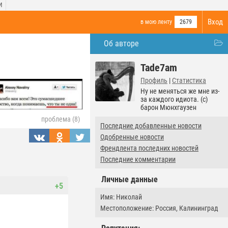
И
Вход
в мою ленту
2679
Об авторе
Tade7am
Профиль
|
Статистика
Ну не меняться же мне из-
за каждого идиота. (с)
барон Мюнхгаузен
проблема (8)
Последние добавленные новости
Одобренные новости
Френдлента последних новостей
Последние комментарии
Личные данные
+5
Имя: Николай
Местоположение: Россия, Калининград