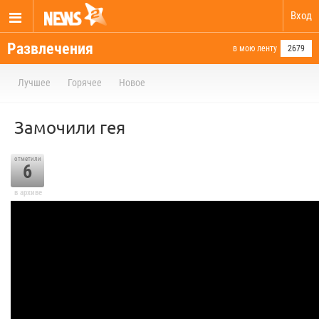
Вход
Развлечения
в мою ленту
2679
Лучшее
Горячее
Новое
Замочили гея
отметили
6
в архиве