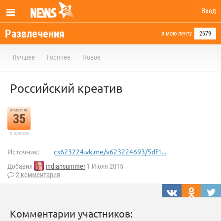
Вход
Развлечения
в мою ленту
2679
Лучшее
Горячее
Новое
Российский креатив
отметили
35
в архиве
Источник:
cs623224.vk.me/v623224693/5df1...
Добавил
indiansummer
1 Июля 2015
2 комментария
Комментарии участников: