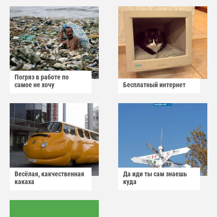
Погряз в работе по
самое не хочу
Бесплатный интернет
Весёлая, какчественная
Да иди ты сам знаешь
какаха
куда