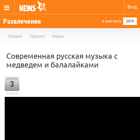
Вход
Развлечения
в мою ленту
2679
Лучшее
Горячее
Новое
Современная русская музыка с
медведем и балалайками
отметили
3
в архиве