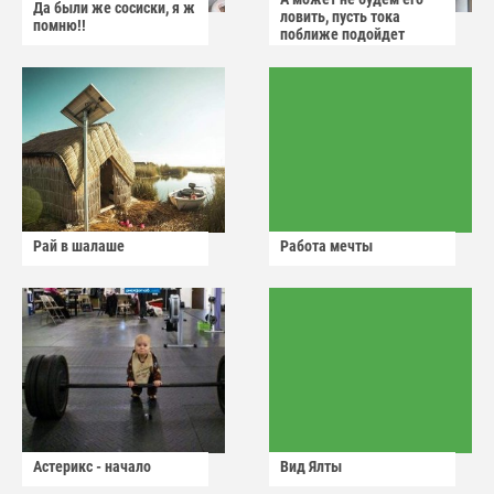
Да были же сосиски, я ж
ловить, пусть тока
помню!!
поближе подойдет
Рай в шалаше
Работа мечты
Астерикс - начало
Вид Ялты