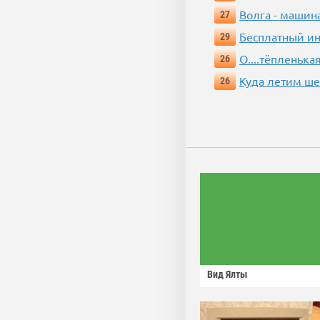
Волга - машин
27
Бесплатный ин
29
О....тёпленькая
26
Куда летим ш
26
Вид Ялты