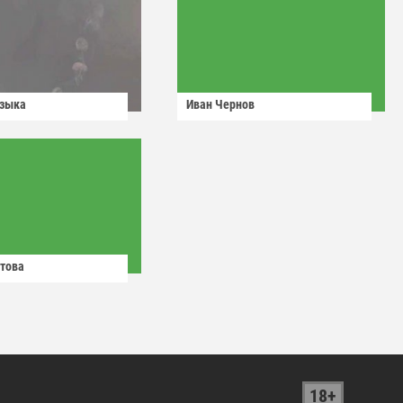
узыка
Иван Чернов
това
18+