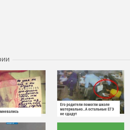
рии
Его родители помогли школе
материально..А остальные ЕГЭ
омневались
не сдадут