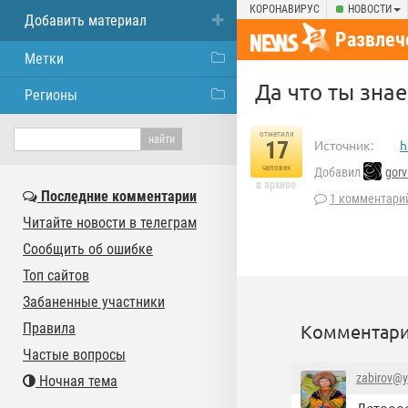
КОРОНАВИРУС
НОВОСТИ
Добавить материал
Развлеч
Метки
Да что ты зна
Регионы
отметили
17
Источник:
h
человек
Добавил
gorv
в архиве
Последние комментарии
1 комментари
Читайте новости в телеграм
Сообщить об ошибке
Топ сайтов
Забаненные участники
Комментари
Правила
Частые вопросы
zabirov@y
Ночная тема
Летоооо