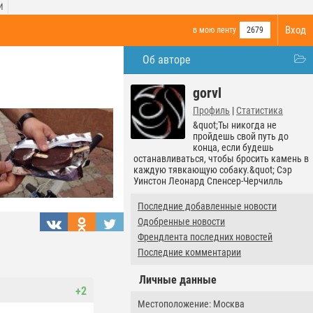
И
Вход
в мою ленту
2679
Об авторе
gorvl
Профиль
|
Статистика
&quot;Ты никогда не
пройдешь свой путь до
конца, если будешь
останавливаться, чтобы бросить камень в
каждую тявкающую собаку.&quot; Сэр
Уинстон Леонард Спенсер-Черчилль
Последние добавленные новости
Одобренные новости
Френдлента последних новостей
Последние комментарии
Личные данные
+2
Местоположение: Москва