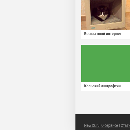
Бесплатный интернет
Кольский ашкрофтин
News2.ru
:
О сервисе
|
Стат