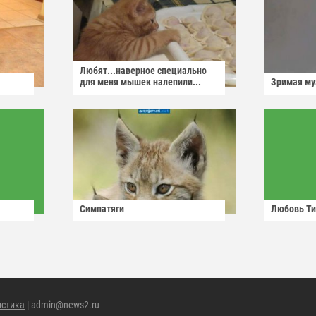
Любят...наверное специально
для меня мышек налепили...
Зримая м
Симпатяги
Любовь Ти
истика
| admin@news2.ru