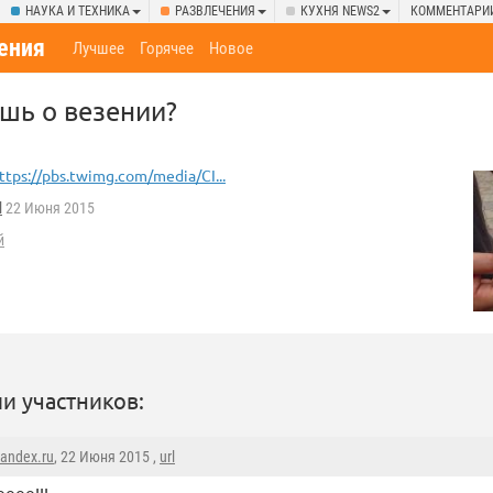
НАУКА И ТЕХНИКА
РАЗВЛЕЧЕНИЯ
КУХНЯ NEWS2
КОММЕНТАРИ
ения
Лучшее
Горячее
Новое
ешь о везении?
ttps://pbs.twimg.com/media/CI...
l
22 Июня 2015
й
и участников:
andex.ru
, 22 Июня 2015 ,
url
ооо!!!