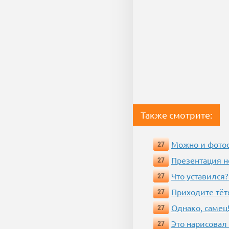
Также смотрите:
Можно и фотос
27
Презентация 
27
Что уставился?
27
Приходите тёт
27
Однако, самец!
27
Это нарисовал
27