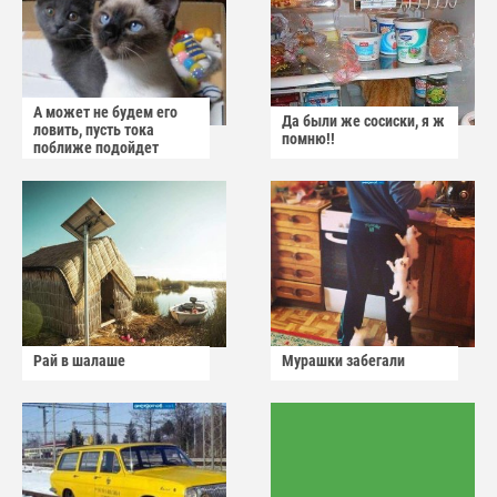
А может не будем его
Да были же сосиски, я ж
ловить, пусть тока
помню!!
поближе подойдет
Рай в шалаше
Мурашки забегали