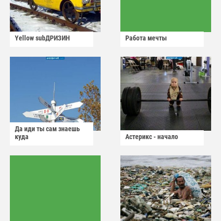
Yellow subДРИЗИН
Работа мечты
Да иди ты сам знаешь
куда
Астерикс - начало