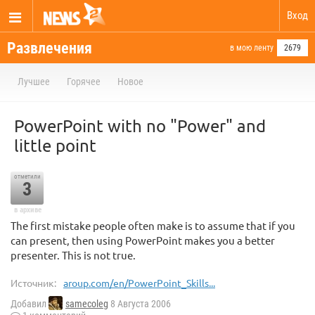
Вход
Развлечения
в мою ленту
2679
Лучшее
Горячее
Новое
PowerPoint with no "Power" and
little point
отметили
3
в архиве
The first mistake people often make is to assume that if you
can present, then using PowerPoint makes you a better
presenter. This is not true.
Источник:
aroup.com/en/PowerPoint_Skills...
Добавил
samecoleg
8 Августа 2006