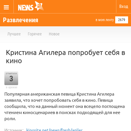
Вход
Развлечения
в мою ленту
2679
Лучшее
Горячее
Новое
Кристина Агилера попробует себя в
кино
отметили
3
в архиве
Популярная американская певица Кристина Агилера
заявила, что хочет попробовать себя в кино. Певица
сообщила, что на данный момент она всецело поглощена
чтением киносценариев в поисках подходящей для нее
роли.
Источник:
kinosite.net/news/fresh/agiler...