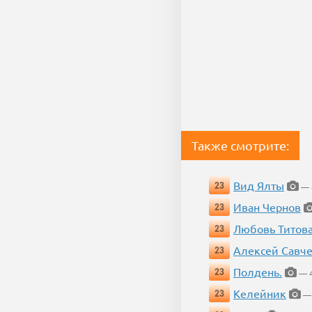
Также смотрите:
Вид Ялты
23
— 4
Иван Чернов
23
Любовь Титов
23
Алексей Савч
23
Полдень.
23
— 4
Келейник
23
— 