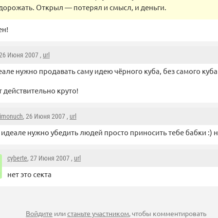
 дорожать. Открыл — потерял и смысл, и деньги.
ен!
 26 Июня 2007 ,
url
еале нужно продавать саму идею чёрного куба, без самого куба
т действительно круто!
imonuch
, 26 Июня 2007 ,
url
 идеале нужно убедить людей просто приносить тебе бабки :) н
cyberte
, 27 Июня 2007 ,
url
нет это секта
Войдите
или
станьте участником
, чтобы комментировать