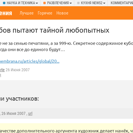
НАУКА И ТЕХНИКА
РАЗВЛЕЧЕНИЯ
КУХНЯ NEWS2
КОММЕНТАРИ
ения
Лучшее
Горячее
Новое
убов пытают тайной любопытных
е не за семью печатями, а за 999-ю. Секретное содержимое куб
огда они все до единого будут…
embrana.ru/articles/global/20...
rte
26 Июня 2007
я
и участников:
, 26 Июня 2007 ,
url
качестве дополнительного аргумента художник делает намёк, 