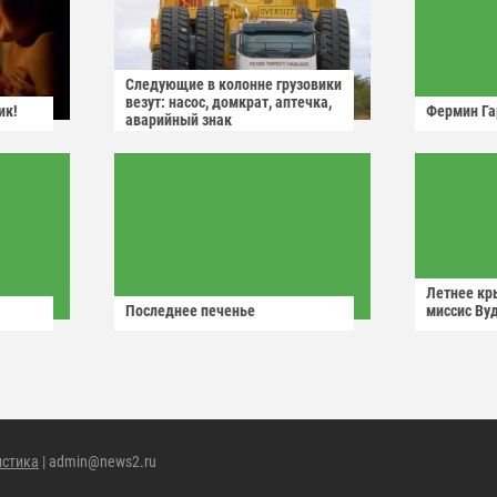
Следующие в колонне грузовики
везут: насос, домкрат, аптечка,
ик!
Фермин Га
аварийный знак
Летнее кр
Последнее печенье
миссис Ву
истика
| admin@news2.ru