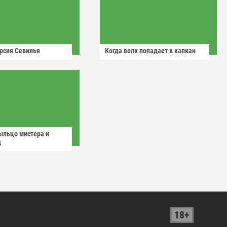
рсия Севилья
Когда волк попадает в капкан
ыльцо мистера и
д
18+