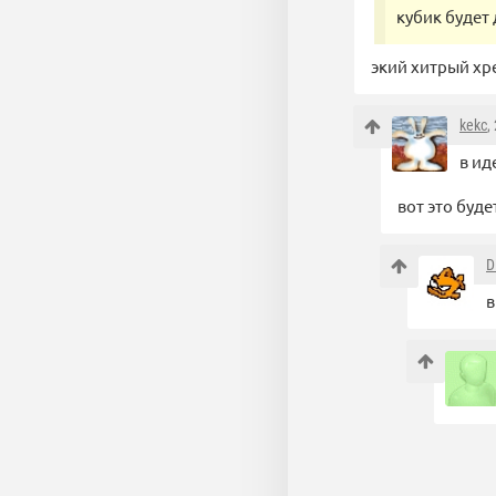
кубик будет
экий хитрый хр
kekc
,
в ид
вот это буде
D
в