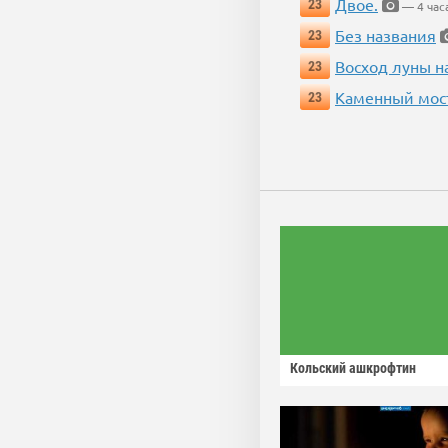
Двое.
23
— 4 час
Без названия
23
Восход луны н
23
Каменный мос
23
Кольский ашкрофтин