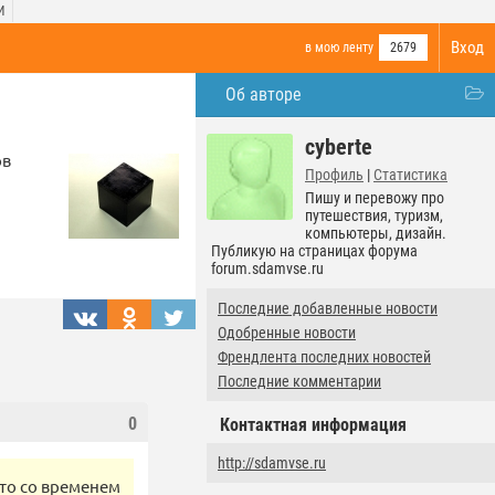
И
Вход
в мою ленту
2679
Об авторе
cyberte
ов
Профиль
|
Статистика
Пишу и перевожу про
путешествия, туризм,
компьютеры, дизайн.
Публикую на страницах форума
forum.sdamvse.ru
Последние добавленные новости
Одобренные новости
Френдлента последних новостей
Последние комментарии
0
Контактная информация
http://sdamvse.ru
что со временем