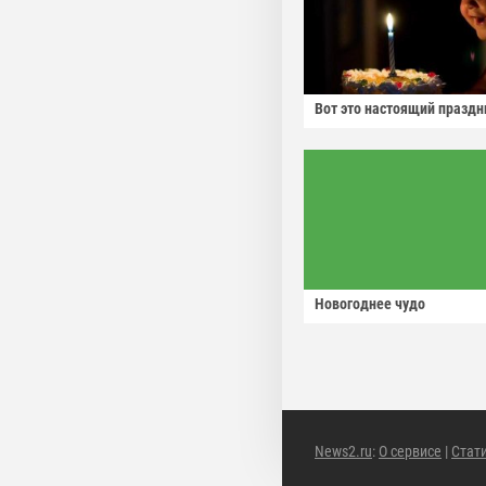
Вот это настоящий праздн
Новогоднее чудо
News2.ru
:
О сервисе
|
Стат