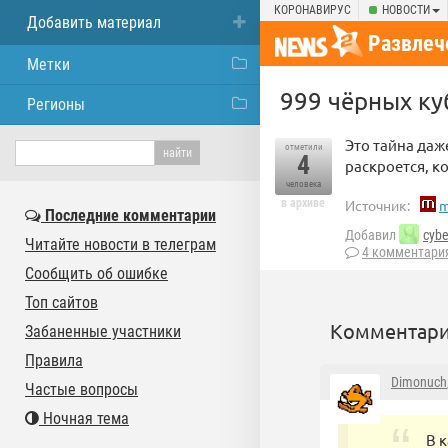
КОРОНАВИРУС
НОВОСТИ
Добавить материал
Развлеч
Метки
999 чёрных к
Регионы
Это тайна даж
отметили
4
раскроется, к
человека
в архиве
Источник:
m
Последние комментарии
Добавил
cybe
Читайте новости в телеграм
4 комментари
Сообщить об ошибке
Топ сайтов
Комментари
Забаненные участники
Правила
Dimonuch
Частые вопросы
Ночная тема
В 