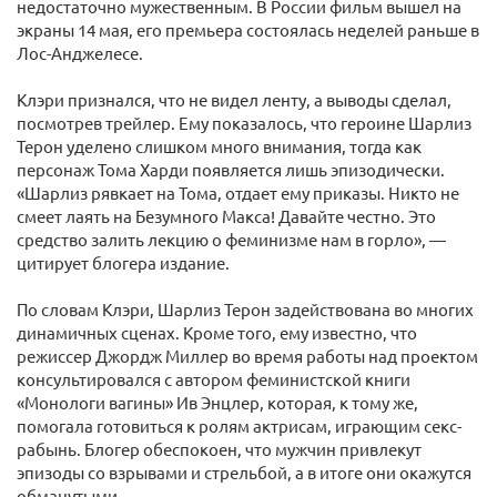
недостаточно мужественным. В России фильм вышел на
экраны 14 мая, его премьера состоялась неделей раньше в
Лос-Анджелесе.
Клэри признался, что не видел ленту, а выводы сделал,
посмотрев трейлер. Ему показалось, что героине Шарлиз
Терон уделено слишком много внимания, тогда как
персонаж Тома Харди появляется лишь эпизодически.
«Шарлиз рявкает на Тома, отдает ему приказы. Никто не
смеет лаять на Безумного Макса! Давайте честно. Это
средство залить лекцию о феминизме нам в горло», —
цитирует блогера издание.
По словам Клэри, Шарлиз Терон задействована во многих
динамичных сценах. Кроме того, ему известно, что
режиссер Джордж Миллер во время работы над проектом
консультировался с автором феминистской книги
«Монологи вагины» Ив Энцлер, которая, к тому же,
помогала готовиться к ролям актрисам, играющим секс-
рабынь. Блогер обеспокоен, что мужчин привлекут
эпизоды со взрывами и стрельбой, а в итоге они окажутся
обманутыми.