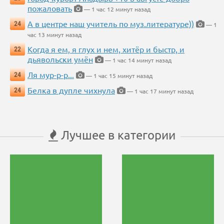
пожаловать
— 1 час 12 минут назад
А в центре наш учитель по муз.литературе))
24
— 1
час 13 минут назад
Когда я ем, я глух и нем, хитёр и быстр, и
22
дьявольски умён
— 1 час 14 минут назад
Ля мур-р-р...
24
— 1 час 15 минут назад
Белка в дупле чихнула
24
— 1 час 17 минут назад
Лучшее в категории