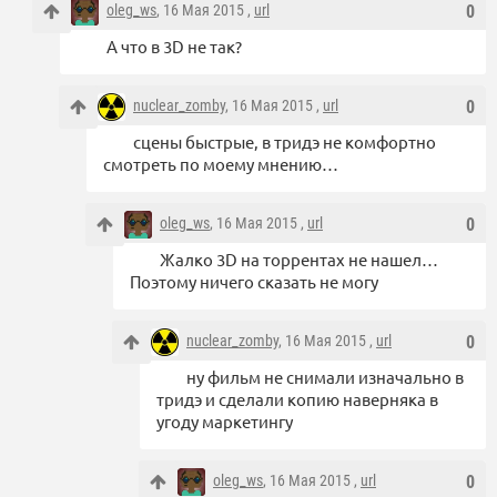
oleg_ws
, 16 Мая 2015 ,
url
0
А что в 3D не так?
nuclear_zomby
, 16 Мая 2015 ,
url
0
сцены быстрые, в тридэ не комфортно
смотреть по моему мнению…
oleg_ws
, 16 Мая 2015 ,
url
0
Жалко 3D на торрентах не нашел…
Поэтому ничего сказать не могу
nuclear_zomby
, 16 Мая 2015 ,
url
0
ну фильм не снимали изначально в
тридэ и сделали копию наверняка в
угоду маркетингу
oleg_ws
, 16 Мая 2015 ,
url
0