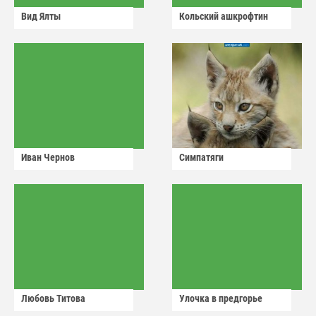
Вид Ялты
Кольский ашкрофтин
Иван Чернов
Симпатяги
Любовь Титова
Улочка в предгорье