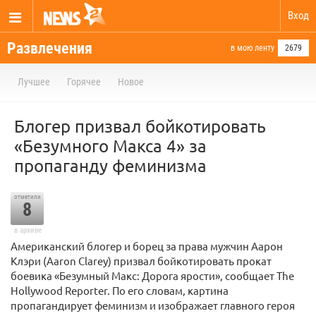
Вход
Развлечения
в мою ленту
2679
Лучшее
Горячее
Новое
Блогер призвал бойкотировать
«Безумного Макса 4» за
пропаганду феминизма
отметили
8
в архиве
Американский блогер и борец за права мужчин Аарон
Клэри (Aaron Clarey) призвал бойкотировать прокат
боевика «Безумный Макс: Дорога ярости», сообщает The
Hollywood Reporter. По его словам, картина
пропагандирует феминизм и изображает главного героя