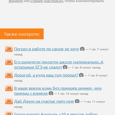
Войдите
или
станьте участником
, чтобы комментировать
Также смотрите:
Погряз в работе по самое не хочу
24
— 1 час 7 минут
назад
Его родители помогли школе материально..А
24
остальные ЕГЭ не сдадут
— 1 час 8 минут назад
Дорогой, а куда наш гид пропал?
24
— 1 час 9 минут
назад
В наше время кони без принцев ценнее, чем
24
принцы с конями
— 1 час 10 минут назад
Дай Джим на счастье лапу мне
23
— 1 час 11 минут
назад
Город-курорт Анадырь +10 в августе добро
23