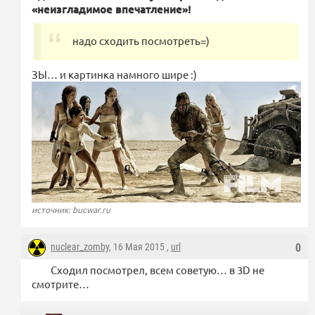
«неизгладимое впечатление»!
надо сходить посмотреть=)
ЗЫ… и картинка намного шире :)
источник: bucwar.ru
nuclear_zomby
, 16 Мая 2015 ,
url
0
Сходил посмотрел, всем советую… в 3D не
смотрите…