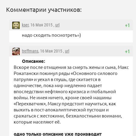
Комментарии участников:
kser
, 16 Мая 2015 ,
url
+1
надо сходить посмотреть=)
treffmans
, 16 Мая 2015 ,
url
+1
Описание:
Вскоре после отмщения за смерть жены и сына, Макс
Рокатански покинул ряды «Основного силового
патруля» и уехал в глушь, где скитается в
одиночестве, пока мир медленно падает
впоследствии нефтяного кризиса и глобальной
войны. Не имея ничего, кроме своей машины
«Перехватчик», Максу предстоит научиться, как
выжить в пост-апокалиптической пустоши и
сражаться с жестокими, безжалостными воинами,
которые населяют её.
одно только описание уже производит