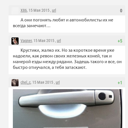
X86
, 15 Мая 2015 ,
url
0
А они погонять любят и автомобилисты их не
всегда замечают…
Vagner
, 15 Мая 2015 ,
url
+5
Крустики, жалко их. Но за короткое время уже
надоели, как ревом своих железных коней, так и
манерой езды между рядами. Задешь такого и все, он
быстро отмучался, а тебя затаскают.
chel_c
, 15 Мая 2015 ,
url
+1