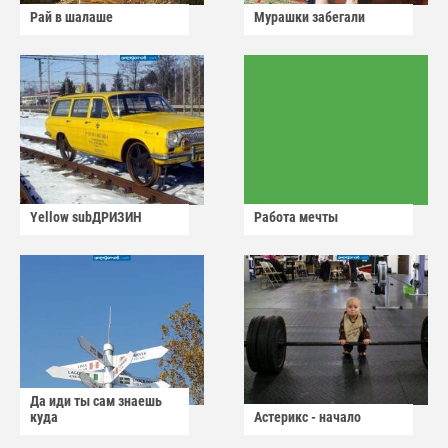
Рай в шалаше
Мурашки забегали
Yellow subДРИЗИН
Работа мечты
Да иди ты сам знаешь
куда
Астерикс - начало