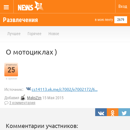
Вход
Развлечения
в мою ленту
2679
Лучшее
Горячее
Новое
О мотоциклах )
отметили
25
в архиве
Источник:
cs14113.vk.me/c7002/v7002172/6...
Добавил
MaksZzn
15 Мая 2015
3 комментария
Комментарии участников: