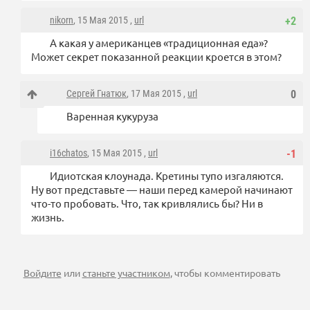
nikorn
, 15 Мая 2015 ,
url
+2
А какая у американцев «традиционная еда»?
Может секрет показанной реакции кроется в этом?
Сергей Гнатюк
, 17 Мая 2015 ,
url
0
Варенная кукуруза
i16chatos
, 15 Мая 2015 ,
url
-1
Идиотская клоунада. Кретины тупо изгаляются.
Ну вот представьте — наши перед камерой начинают
что-то пробовать. Что, так кривлялись бы? Ни в
жизнь.
Войдите
или
станьте участником
, чтобы комментировать