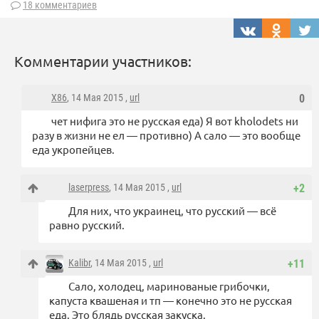
18 комментариев
Комментарии участников:
X86
, 14 Мая 2015 ,
url
0
чет нифига это не русская еда) Я вот kholodets ни
разу в жизни не ел — противно) А сало — это вообще
еда укропейцев.
laserpress
, 14 Мая 2015 ,
url
+2
Для них, что украинец, что русский — всё
равно русский.
Kalibr
, 14 Мая 2015 ,
url
+11
Сало, холодец, маринованые грибочки,
капуста квашеная и тп — конечно это не русская
еда. Это блядь русская закуска.