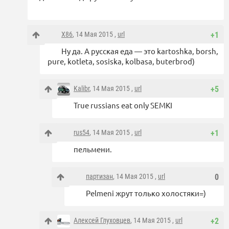
X86
, 14 Мая 2015 ,
url
+1
Ну да. А русская еда — это kartoshka, borsh,
pure, kotleta, sosiska, kolbasa, buterbrod)
Kalibr
, 14 Мая 2015 ,
url
+5
True russians eat only SEMKI
rus54
, 14 Мая 2015 ,
url
+1
пельмени.
партизан
, 14 Мая 2015 ,
url
0
Pelmeni жрут только холостяки=)
Алексей Глуховцев
, 14 Мая 2015 ,
url
+2