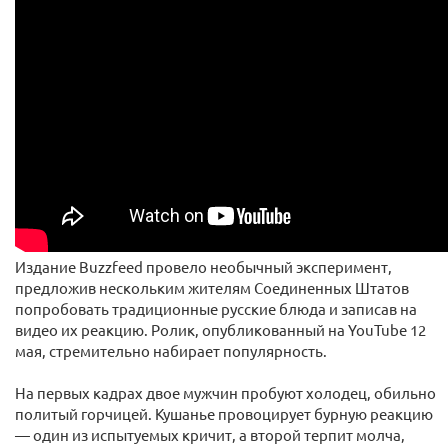
Издание Buzzfeed провело необычный эксперимент,
предложив нескольким жителям Соединенных Штатов
попробовать традиционные русские блюда и записав на
видео их реакцию. Ролик, опубликованный на YouTube 12
мая, стремительно набирает популярность.
На первых кадрах двое мужчин пробуют холодец, обильно
политый горчицей. Кушанье провоцирует бурную реакцию
— один из испытуемых кричит, а второй терпит молча,