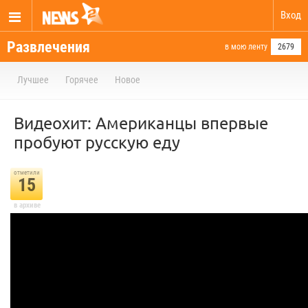
Вход
Развлечения
в мою ленту
2679
Лучшее
Горячее
Новое
Видеохит: Американцы впервые
пробуют русскую еду
отметили
15
в архиве