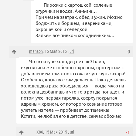
Пирожки с картошкой, соленые
огурчики и водка. А-а-а-а-а…
При чем на завтрак, обед и ужин. Можно
бодяжить и борщем, и варениками,
окрошечкой и селедкой.
Зальем все пивком холодненьким…
manson
, 15 Мая 2015 ,
url
0
Что в натуре холодец не ешь? Блин,
вкуснятина же особенно с хреном, протертым с
добавлением томатного сока и чуть-чуть сахара!
Особенно, когда все сам делаешь. Пока делаешь
холодец два раза объедаешься — когда мясо на
волокна дербанишь и что-то в рот да попадет, и
потом уже, первая тарелка, сверху покрытая
ядреным хреном, от которого сознание готово
улететь из тела — пробивает до темечка!
Кстати, не любил его в детстве, сейчас обожаю.
X86
, 15 Мая 2015 ,
url
-1