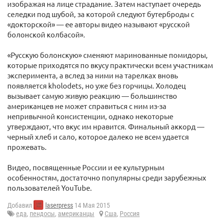
изображая на лице страдание. Затем наступает очередь
селедки под шубой, за которой следуют бутерброды с
«докторской» — ее авторы видео называют «русской
болонской колбасой».
«Русскую болонскую» сменяют маринованные помидоры,
которые приходятся по вкусу практически всем участникам
эксперимента, а вслед за ними на тарелках вновь
появляется kholodets, но уже без горчицы. Холодец
вызывает самую живую реакцию — большинство
американцев не может справиться с ним из-за
непривычной консистенции, однако некоторые
утверждают, что вкус им нравится. Финальный аккорд —
черный хлеб и сало, которое далеко не всем удается
прожевать.
Видео, посвященные России и ее культурным
особенностям, достаточно популярны среди зарубежных
пользователей YouTube.
Добавил
laserpress
14 Мая 2015
еда
,
пендосы
,
американцы
Сша
,
Россия