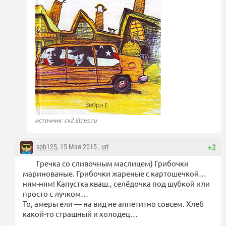
источник: cv2.litres.ru
spb125
, 15 Мая 2015 ,
url
+2
Гречка со сливочным маслицем) Грибочки
маринованые. Грибочки жареные с картошечкой…
ням-ням! Капустка кваш., селёдочка под шубкой или
просто с лучком…
То, амеры ели — на вид не аппетитно совсем. Хлеб
какой-то страшный и холодец…