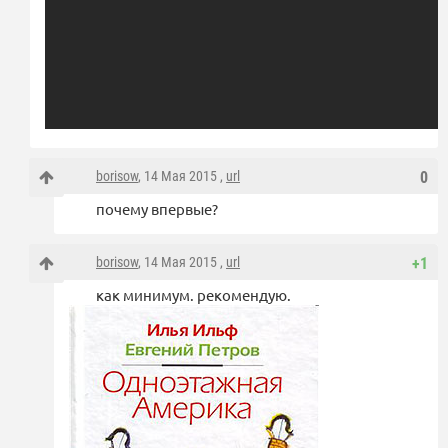
borisow
, 14 Мая 2015 ,
url
0
почему впервые?
borisow
, 14 Мая 2015 ,
url
+1
как минимум. рекомендую.