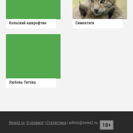
Кольский ашкрофтин
Симпатяги
Любовь Титова
News2.ru
:
О сервисе
|
Статистика
| admin@news2.ru
18+