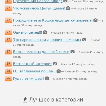
Презентация нового блюда
27
— 6 часов 36 минут назад
Что уставился? Целуй, давай!
27
— 6 часов 37 минут
назад
Приходите тётя Кошка нашу детку покачать!
27
— 6
часов 38 минут назад
Однако, самец!!!
27
— 6 часов 39 минут назад
Это нарисовал сам дворник - юморист
27
— 6 часов
39 минут назад
Волга - машина для всей семьи
27
— 6 часов 41 минуту
назад
Бесплатный интернет
29
— 6 часов 42 минуты назад
О....тёпленькая пошла...
26
— 6 часов 43 минуты назад
Куда летим шеф?
26
— 6 часов 44 минуты назад
Лучшее в категории