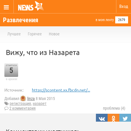
Вход
Развлечения
в мою ленту
2679
Лучшее
Горячее
Новое
Вижу, что из Назарета
отметили
5
в архиве
Источник:
https://scontent.xx.fbcdn.net/...
Добавил
linza
8 Мая 2015
регистрация
,
назарет
2 комментария
проблема (4)