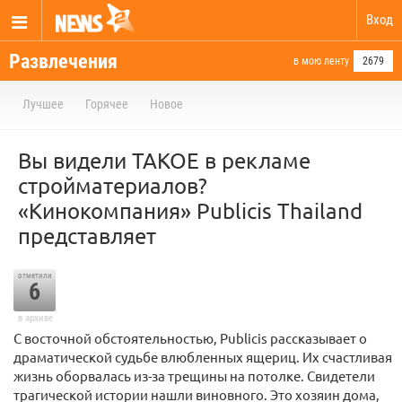
Вход
Развлечения
в мою ленту
2679
Лучшее
Горячее
Новое
Вы видели ТАКОЕ в рекламе
стройматериалов?
«Кинокомпания» Publicis Thailand
представляет
отметили
6
в архиве
С восточной обстоятельностью, Publicis рассказывает о
драматической судьбе влюбленных ящериц. Их счастливая
жизнь оборвалась из-за трещины на потолке. Свидетели
трагической истории нашли виновного. Это хозяин дома,