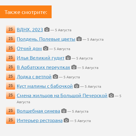
Также смотрите:
ВДНХ, 2023
25
— 5 Августа
Полдень. Полевые цветы
25
— 5 Августа
Отчий дом
25
— 5 Августа
Илья Великий гудит
25
— 5 Августа
В Арбатских переулках
25
— 5 Августа
Лодка с ветлой
25
— 5 Августа
Куст малины с бабочкой
25
— 5 Августа
Смена жильцов на Большой Печерской
25
— 5
Августа
Волшебная синева
25
— 5 Августа
Интерьер ресторана
25
— 5 Августа