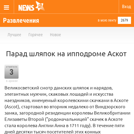
Вход
Развлечения
в мою ленту
2679
Лучшее
Горячее
Новое
Парад шляпок на ипподроме Аскот
отметили
3
в архиве
Великосветский смотр дамских шляпок и нарядов,
элегантных мужчин, скаковых лошадей и искусства
наездников, именуемый королевскими скачками в Аскоте
(Ascot), стартовал во вторник недалеко от Виндзорского
замка, загородной резиденции королевы Великобритании
Елизаветы Второй ("родоначальницей" скачек в Аскоте
стала королева Англии Анна в 1711 году). В течение пяти
дней десятки тысяч посетителей этих конных