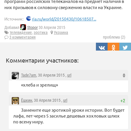
программ российских телеканалов на предмет наличия в
них призывов к силовому свержению власти на Украине.
Источник:
ria.ru/world/20150430/10618507...
Добавил
Stopor
30 Апреля 2015
телевидение
,
эротика
Украина
3 комментария
проблема (2)
Комментарии участников:
Tade7am
, 30 Апреля 2015 ,
url
0
«хлеба и зрелищ»
Ёшкин
, 30 Апреля 2015 ,
url
+2
Замените еще эротикой уроки истории. Вот будет
лафа, лет через 5 засилье дешевых хохловых шлюх
по всему миру.