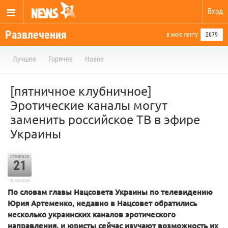
Вход
Развлечения
в мою ленту
2679
Лучшее
Горячее
Новое
[пятничное клубничное]
Эротические каналы могут
заменить российское ТВ в эфире
Украины
отметили
21
в архиве
По словам главы Нацсовета Украины по телевидению
Юрия Артеменко, недавно в Нацсовет обратились
несколько украинских каналов эротического
направления, и юристы сейчас изучают возможность их