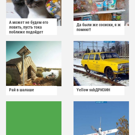
А может не будем его
Да были же сосиски, я ж
ловить, пусть тока
помню!!
поближе подойдет
Рай в шалаше
Yellow subДРИЗИН