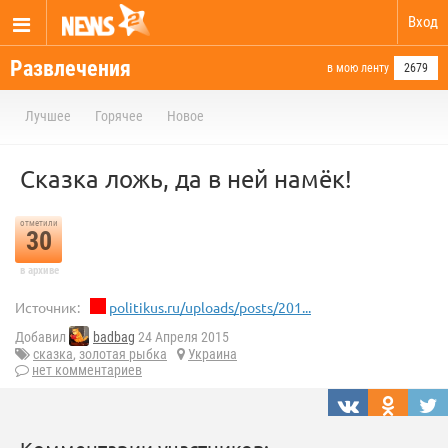
Вход
Развлечения
в мою ленту
2679
Лучшее
Горячее
Новое
Сказка ложь, да в ней намёк!
отметили
30
в архиве
Источник:
politikus.ru/uploads/posts/201...
Добавил
badbag
24 Апреля 2015
сказка
,
золотая рыбка
Украина
нет комментариев