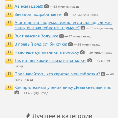
Аз есьм царь!!!
11
— 33 минуты назад
Звездой подрабатывает
11
— 34 минуты назад
А интересно- подумал ежик- если лошадь ляжет
11
спать, она захлебнется в тумане?
— 35 минут назад
Вьетнамская Золушка
11
— 37 минут назад
В правый ряд с@ би с@ка!
11
— 38 минут назад
Надо еще купальники в полоску
11
— 39 минут назад
Так вот вы какие - глаза на затылке!
11
— 39 минут
назад
Признавайтесь, кто спрятал мои таблетки?
11
— 40
минут назад
Как прилежный ученик вижу Девы светлый лик...
11
— 41 минуту назад
Лучшее в категории