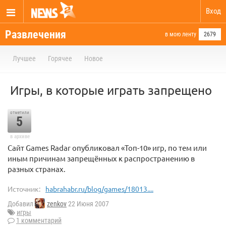
Вход
Развлечения
в мою ленту
2679
Лучшее
Горячее
Новое
Игры, в которые играть запрещено
отметили
5
в архиве
Сайт Games Radar опубликовал «Топ-10» игр, по тем или
иным причинам запрещённых к распространению в
разных странах.
Источник:
habrahabr.ru/blog/games/18013....
Добавил
zenkov
22 Июня 2007
игры
1 комментарий