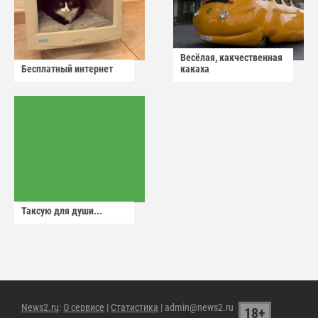
Весёлая, какчественная
Бесплатный интернет
какаха
Таксую для души...
News2.ru
:
О сервисе
|
Статистика
| admin@news2.ru
18+