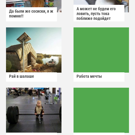
А может не будем его
Да были же сосиски, я ж
ловить, пусть тока
помню!!
поближе подойдет
Рай в шалаше
Работа мечты