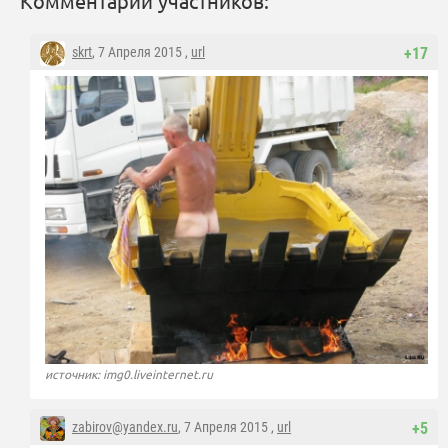
Комментарии участников:
skrt
, 7 Апреля 2015 ,
url
+17
источник: img0.liveinternet.ru
zabirov@yandex.ru
, 7 Апреля 2015 ,
url
+5