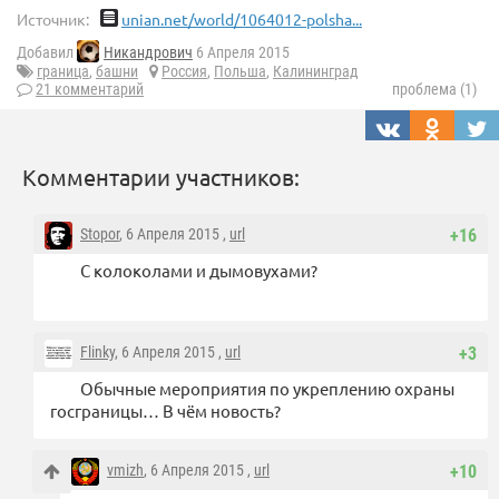
Источник:
unian.net/world/1064012-polsha...
Добавил
Никандрович
6 Апреля 2015
граница
,
башни
Россия
,
Польша
,
Калининград
21 комментарий
проблема (1)
Комментарии участников:
Stopor
, 6 Апреля 2015 ,
url
+16
С колоколами и дымовухами?
Flinky
, 6 Апреля 2015 ,
url
+3
Обычные мероприятия по укреплению охраны
госграницы… В чём новость?
vmizh
, 6 Апреля 2015 ,
url
+10