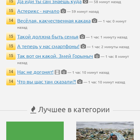
Да иди ты сам знаешь куда
15
— 58 минут назад
Астерикс - начало
15
— 59 минут назад
Весёлая, какчественная какаха
14
— 1 час 0 минут
назад
Такой должна быть семья
15
— 1 час 1 минуту назад
А теперь у нас смартфоны!
15
— 1 час 2 минуты назад
Так вот он какой, Змей Горыныч
15
— 1 час 8 минут
назад
Нас не догонят!
14
— 1 час 10 минут назад
Что вы щас там сказали?!
14
— 1 час 10 минут назад
Лучшее в категории