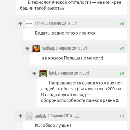
В технологической отсталости — на кой хрен
башни такой высоты?
Flinky
, 6 Апреля 2015 ,
url
+6
Видать, радио плохо ловится.
badbag
, 6 Апреля 2015 ,
url
+2
а в космос Польша не может?)
fafol
, 6 Апреля 2015 ,
url
+2
Напрашивается вывод что у них нет
людей, чтобы закрыть участок в 200 км.
Отсюда другой вывод —
обороноспособность пшеков равна 0.
rantnik
, 6 Апреля 2015 ,
url
+1
КО: обзор лучше )