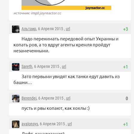
источник: img0.joyreactor.cc
Альтаир
, 6 Апреля 2015 ,
url
+3
Надо перенимать передовой опыт Украины и
копать ров, а то вдруг агенты кремля пройдут
незамеченными.
Sareth
, 6 Апреля 2015 ,
url
+1
Зато первыми увидят как танки едут давить из
башни…
Berendei
, 6 Апреля 2015 ,
url
0
пусть и рвы копают, как хохлы :)
avalonsys
, 6 Апреля 2015 ,
url
+1
Лифт, канализация?