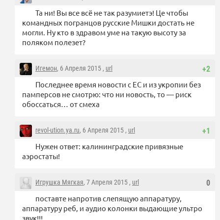
Та ни! Вы все всё не так разумиетэ! Це чтобы
командных погранцов русские Мишки достать не
могли. Ну кто в здравом уме на такую высоту за
поляком полезет?
Игемон
, 6 Апреля 2015 ,
url
+2
Последнее время новости с ЕС и из укропии без
памперсов не смотрю: что ни новость, то — риск
обоссаться… от смеха
revol-ution.ya.ru
, 6 Апреля 2015 ,
url
+1
Нужен ответ: калининградские привязные
аэростаты!
Игрушка Мягкая
, 7 Апреля 2015 ,
url
0
поставте напротив слепящую аппаратуру,
аппаратуру реб, и аудио колонки выдающие ультро
звук!!!