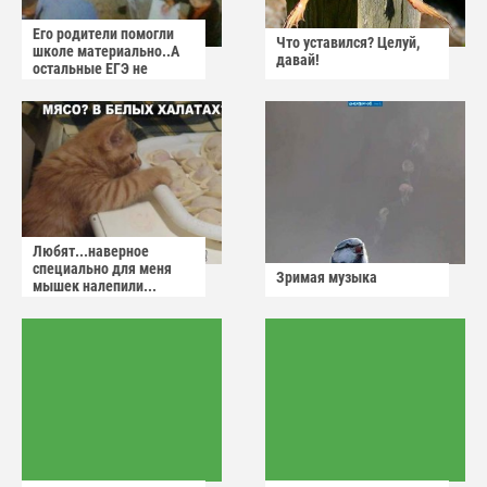
Его родители помогли
Что уставился? Целуй,
школе материально..А
давай!
остальные ЕГЭ не
сдадут
Любят...наверное
специально для меня
Зримая музыка
мышек налепили...