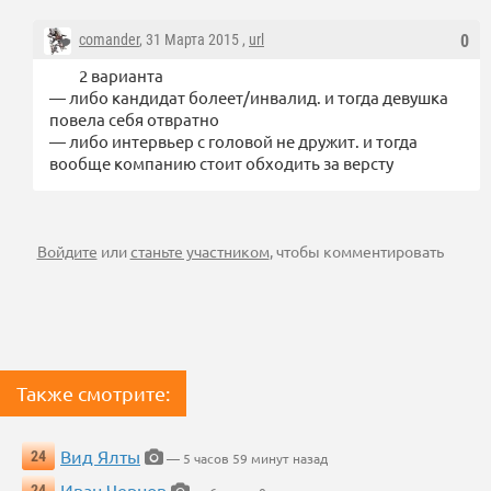
comander
, 31 Марта 2015 ,
url
0
2 варианта
— либо кандидат болеет/инвалид. и тогда девушка
повела себя отвратно
— либо интервьер с головой не дружит. и тогда
вообще компанию стоит обходить за версту
Войдите
или
станьте участником
, чтобы комментировать
Также смотрите:
Вид Ялты
24
— 5 часов 59 минут назад
Иван Чернов
24