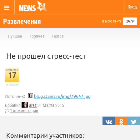
Вход
Развлечения
в мою ленту
2679
Лучшее
Горячее
Новое
Не прошел стресс-тест
отметили
17
в архиве
Источник:
blog.stanis.ru/img/79647.jpg
Добавил
arez
31 Марта 2015
1 комментарий
Комментарии участников: