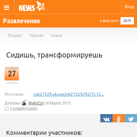
Вход
Развлечения
в мою ленту
2679
Лучшее
Горячее
Новое
Сидишь, трансформируешь
отметили
27
в архиве
Источник:
cs621529.vk.me/v621529292/1c12...
Добавил
MaksZzn
24 Марта 2015
2 комментария
Комментарии участников: