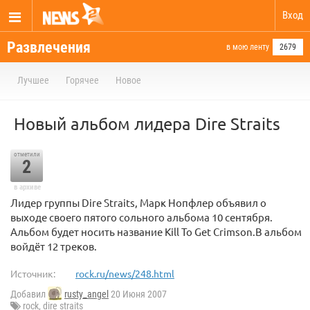
Вход
Развлечения
в мою ленту
2679
Лучшее
Горячее
Новое
Новый альбом лидера Dire Straits
отметили
2
в архиве
Лидер группы Dire Straits, Марк Нопфлер объявил о
выходе своего пятого сольного альбома 10 сентября.
Альбом будет носить название Kill To Get Crimson.В альбом
войдёт 12 треков.
Источник:
rock.ru/news/248.html
Добавил
rusty_angel
20 Июня 2007
rock
,
dire straits