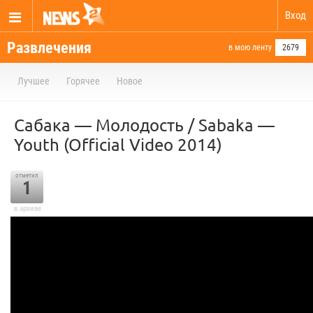
Вход
Развлечения
в мою ленту
2679
Лучшее
Горячее
Новое
Сабака — Молодость / Sabaka —
Youth (Official Video 2014)
отметил
1
в архиве