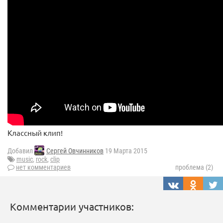
Классный клип!
Добавил
Сергей Овчинников
19 Марта 2015
music
,
rock
,
clip
нет комментариев
проблема (2)
Комментарии участников: