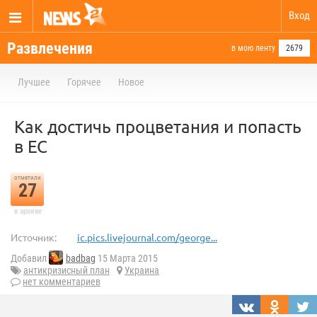
Вход
Развлечения
в мою ленту
2679
Лучшее
Горячее
Новое
Как достичь процветания и попасть
в ЕС
отметили
27
в архиве
Источник:
ic.pics.livejournal.com/george...
Добавил
badbag
15 Марта 2015
антикризисный план
Украина
нет комментариев