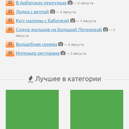
В Арбатских переулках
25
— 5 Августа
Лодка с ветлой
25
— 5 Августа
Куст малины с бабочкой
25
— 5 Августа
Смена жильцов на Большой Печерской
25
— 5
Августа
Волшебная синева
25
— 5 Августа
Интерьер ресторана
25
— 5 Августа
Лучшее в категории