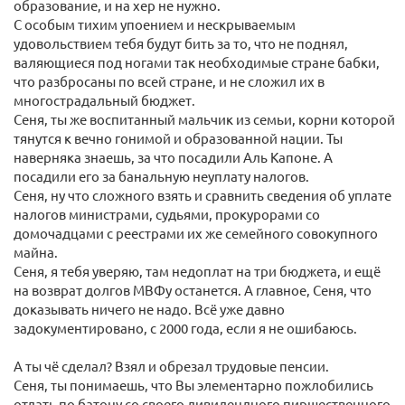
образование, и на хер не нужно.
С особым тихим упоением и нескрываемым
удовольствием тебя будут бить за то, что не поднял,
валяющиеся под ногами так необходимые стране бабки,
что разбросаны по всей стране, и не сложил их в
многострадальный бюджет.
Сеня, ты же воспитанный мальчик из семьи, корни которой
тянутся к вечно гонимой и образованной нации. Ты
наверняка знаешь, за что посадили Аль Капоне. А
посадили его за банальную неуплату налогов.
Сеня, ну что сложного взять и сравнить сведения об уплате
налогов министрами, судьями, прокурорами со
домочадцами с реестрами их же семейного совокупного
майна.
Сеня, я тебя уверяю, там недоплат на три бюджета, и ещё
на возврат долгов МВФу останется. А главное, Сеня, что
доказывать ничего не надо. Всё уже давно
задокументировано, с 2000 года, если я не ошибаюсь.
А ты чё сделал? Взял и обрезал трудовые пенсии.
Сеня, ты понимаешь, что Вы элементарно пожлобились
отдать по батону со своего дивидендного пиршественного