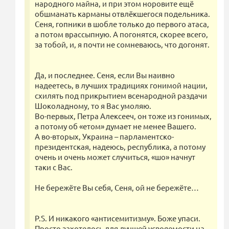
народного майна, и при этом норовите ещё
обшманать карманы отвлёкшегося подельника.
Сеня, гопники в шобле только до первого атаса,
а потом врассыпную. А погонятся, скорее всего,
за тобой, и, я почти не сомневаюсь, что догонят.
Да, и последнее. Сеня, если Вы наивно
надеетесь, в лучших традициях гонимой нации,
схилять под прикрытием всенародной раздачи
Шоколадному, то я Вас умоляю.
Во-первых, Петра Алексееч, он тоже из гонимых,
а потому об «етом» думает не менее Вашего.
А во-вторых, Украина – парламентско-
президентская, надеюсь, республика, а потому
очень и очень может случиться, «шо» начнут
таки с Вас.
Не бережёте Вы себя, Сеня, ой не бережёте…
P.S. И никакого «антисемитизму». Боже упаси.
Просто захотелось для лучшей усвояемости на