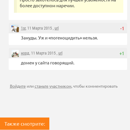
более доступном наречии.
1sr
, 11 Марта 2015 ,
url
-1
Зануды. Уж и «погеноцидить» нельзя.
норд
, 11 Марта 2015 ,
url
+1
домен у сайта говорящий.
Войдите
или
станьте участником
, чтобы комментировать
Также смотрите: