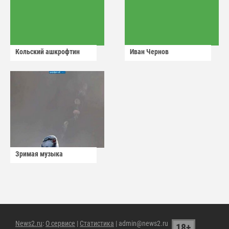
Кольский ашкрофтин
Иван Чернов
Зримая музыка
News2.ru
:
О сервисе
|
Статистика
| admin@news2.ru
18+