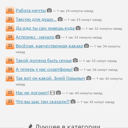
Работа мечты
23
— 1 час 24 минуты назад
Таксую для души...
23
— 1 час 25 минут назад
Да иди ты сам знаешь куда
24
— 1 час 32 минуты назад
Астерикс - начало
24
— 1 час 33 минуты назад
Весёлая, какчественная какаха
23
— 1 час 34 минуты
назад
Такой должна быть семья
24
— 1 час 35 минут назад
А теперь у нас смартфоны!
24
— 1 час 36 минут назад
Так вот он какой, Змей Горыныч
24
— 1 час 42 минуты
назад
Нас не догонят!
23
— 1 час 44 минуты назад
Что вы щас там сказали?!
23
— 1 час 45 минут назад
Лучшее в категории