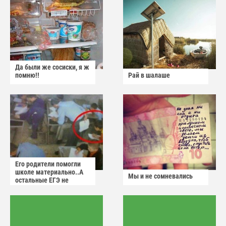
Да были же сосиски, я ж
помню!!
Рай в шалаше
Его родители помогли
школе материально..А
Мы и не сомневались
остальные ЕГЭ не
сдадут