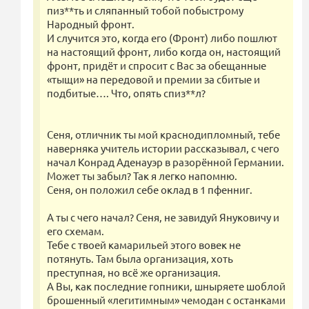
пиз**ть и сляпанный тобой побыстрому
Народный фронт.
И случится это, когда его (Фронт) либо пошлют
на настоящий фронт, либо когда он, настоящий
фронт, придёт и спросит с Вас за обещанные
«тыщи» на передовой и премии за сбитые и
подбитые…. Что, опять спиз**л?
Сеня, отличник ты мой краснодипломный, тебе
наверняка учитель истории рассказывал, с чего
начал Конрад Аденауэр в разорённой Германии.
Может ты забыл? Так я легко напомню.
Сеня, он положил себе оклад в 1 пфенниг.
А ты с чего начал? Сеня, не завидуй Януковичу и
его схемам.
Тебе с твоей камарильей этого вовек не
потянуть. Там была организация, хоть
преступная, но всё же организация.
А Вы, как последние гопники, шныряете шоблой
брошенный «легитимным» чемодан с останками