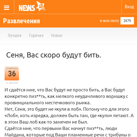
Вход
Развлечения
в мою ленту
2679
Лучшее
Горячее
Новое
Сеня, Вас скоро будут бить.
отметили
36
в архиве
И сдаётся мне, что Вас будут не просто бить, а Вас будут
конкретно пиз**ть, как мелкого неудачливого воришку с
провинциального местечкового рынка.
Нет, Сеня, это будет не «куля в лоб». Потому что для этого
«Лоб», хоть изредка, должен быть там, где «кули» летают. А
в этом Ваш лоб как-то замечен не был.
Сдаётся мне, что первыми Вас начнут пиз**ть, люди
Майдана, которые под Ваши пламенные речи с трибуны о