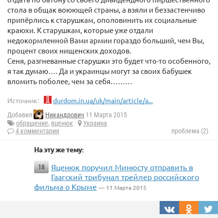
стола в общак воюющей страны, а взяли и беззастенчиво
припёрлись к старушкам, ополовинить их социальные
краюхи. К старушкам, которые уже отдали
недокормленной Вами армии гораздо больший, чем Вы,
процент своих нищенских доходов.
Сеня, разгневанные старушки это будет что-то особенного,
я так думаю…. Да и украинцы могут за своих бабушек
вломить поболее, чем за себя………
Источник:
durdom.in.ua/uk/main/article/a...
Добавил
Никандрович
11 Марта 2015
обращение
,
яценюк
Украина
4 комментария
проблема (2)
На эту же тему:
Яценюк поручил Минюсту отправить в
18
Гаагский трибунал трейлер российского
фильма о Крыме
— 11 Марта 2015