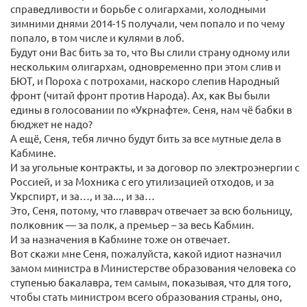
справедливости и борьбе с олигархами, холодными
зимними днями 2014-15 получали, чем попало и по чему
попало, в том числе и кулями в лоб.
Будут они Вас бить за то, что Вы слили страну одному или
нескольким олигархам, одновременно при этом слив и
БЮТ, и Пороха с потрохами, наскоро слепив Народный
фронт (читай фронт против Народа). Ах, как Вы были
едины в голосовании по «Укрнафте». Сеня, нам чё бабки в
бюджет не надо?
А ещё, Сеня, тебя лично будут бить за все мутные дела в
Кабмине.
И за угольные контракты, и за договор по электроэнергии с
Россией, и за Мохника с его утилизацией отходов, и за
Укрспирт, и за…, и за..., и за…
Это, Сеня, потому, что главврач отвечает за всю больницу,
полковник — за полк, а премьер – за весь Кабмин.
И за назначения в Кабмине тоже он отвечает.
Вот скажи мне Сеня, пожалуйста, какой идиот назначил
замом министра в Министерстве образования человека со
ступенью бакалавра, тем самым, показывая, что для того,
чтобы стать министром всего образования страны, оно,