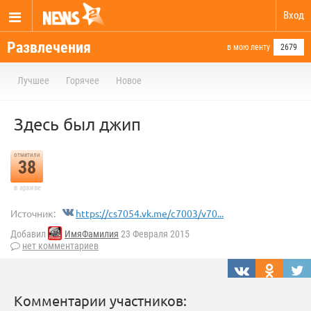
Вход
Развлечения
в мою ленту
2679
Лучшее
Горячее
Новое
Здесь был джип
отметили
38
в архиве
Источник:
https://cs7054.vk.me/c7003/v70...
Добавил
ИмяФамилия
23 Февраля 2015
нет комментариев
Комментарии участников: