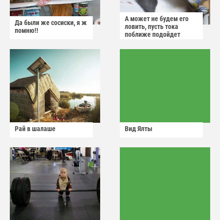
А может не будем его
Да были же сосиски, я ж
ловить, пусть тока
помню!!
поближе подойдет
Рай в шалаше
Вид Ялты