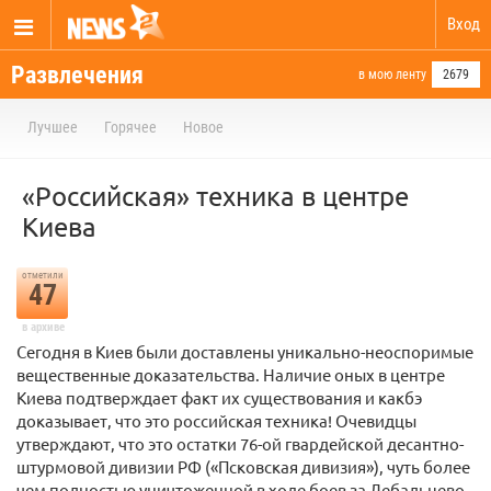
Вход
Развлечения
в мою ленту
2679
Лучшее
Горячее
Новое
«Российская» техника в центре
Киева
отметили
47
в архиве
Сегодня в Киев были доставлены уникально-неоспоримые
вещественные доказательства. Наличие оных в центре
Киева подтверждает факт их существования и какбэ
доказывает, что это российская техника! Очевидцы
утверждают, что это остатки 76-ой гвардейской десантно-
штурмовой дивизии РФ («Псковская дивизия»), чуть более
чем полностью уничтоженной в ходе боев за Дебальцево.