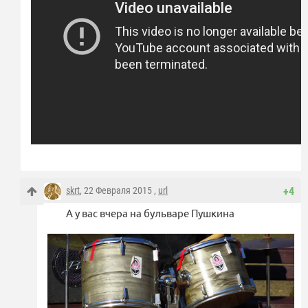
skrt
, 22 Февраля 2015 ,
url
+4
А у вас вчера на бульваре Пушкина