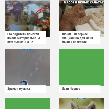
Его родители помогли
Любят...наверное
школе материально..А
специально для меня
остальные ЕГЭ не
мышек налепили...
сдадут
Зримая музыка
Иван Чернов