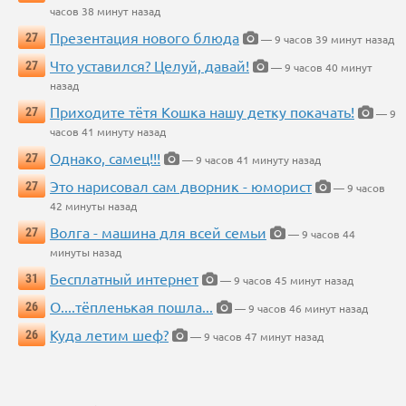
часов 38 минут назад
Презентация нового блюда
27
— 9 часов 39 минут назад
Что уставился? Целуй, давай!
27
— 9 часов 40 минут
назад
Приходите тётя Кошка нашу детку покачать!
27
— 9
часов 41 минуту назад
Однако, самец!!!
27
— 9 часов 41 минуту назад
Это нарисовал сам дворник - юморист
27
— 9 часов
42 минуты назад
Волга - машина для всей семьи
27
— 9 часов 44
минуты назад
Бесплатный интернет
31
— 9 часов 45 минут назад
О....тёпленькая пошла...
26
— 9 часов 46 минут назад
Куда летим шеф?
26
— 9 часов 47 минут назад