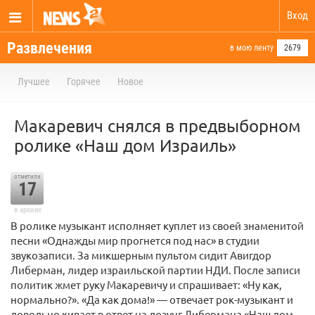
Вход
Развлечения
в мою ленту
2679
Лучшее
Горячее
Новое
Макаревич снялся в предвыборном
ролике «Наш дом Израиль»
отметили
17
в архиве
В ролике музыкант исполняет куплет из своей знаменитой
песни «Однажды мир прогнется под нас» в студии
звукозаписи. За микшерным пультом сидит Авигдор
Либерман, лидер израильской партии НДИ. После записи
политик жмет руку Макаревичу и спрашивает: «Ну как,
нормально?». «Да как дома!» — отвечает рок-музыкант и
довольно кивает в ответ на лозунг Либермана «Наш дом —