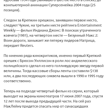
компьютерной анимации Суперсемейка 2004 года (25
позиция).
Следом за Крепким орешком, занявшим первое место,
следуют Чужие, на третьем месте рейтинга Entertainment
Weekly — фильм Индиана Джонс: В поисках утраченного
ковчега (1981), на четвертом месте — Безумный Макс 2:
Воин дороги, замыкает же пятерку лидеров Матрица,
передает Reuters.
По мнению ряда кинокритиков, именно первый Крепкий
орешек с Брюсом Уиллисом в роли лос-анджелесского
полицейского сделал из него голливудскую звезду первой
величины. Тогда кассовые сборы ленты составили $138
млн, а два последующих сиквела вышли в 1990 и 1995 году
соответственно.
Теперь на подходе четвертый фильм из серии, который
выходит на экраны кинотеатров 17 июня 2007 года, спустя
12 лет после выхода предыдущей части. На сей раз
МакЛейну придется спасать мир от сумасшедших