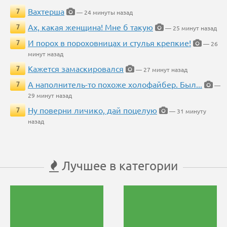
Вахтерша
7
— 24 минуты назад
Ах, какая женщина! Мне б такую
7
— 25 минут назад
И порох в пороховницах и стулья крепкие!
7
— 26
минут назад
Кажется замаскировался
7
— 27 минут назад
А наполнитель-то похоже холофайбер. Был...
7
—
29 минут назад
Ну поверни личико, дай поцелую
7
— 31 минуту
назад
Лучшее в категории