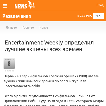
Вход
Развлечения
в мою ленту
2679
Лучшее
Горячее
Новое
Entertainment Weekly определил
лучшие экшены всех времен
отметили
8
в архиве
Первый из серии фильмов Крепкий орешек (1988) назван
лучшим экшеном всех времен по версии журнала
Entertainment Weekly.
Всего в рейтинге упоминается 25 фильмов, начиная от
Приключений Робин Гуда 1938 года и Семи самураев Акиры
Куросава 1954 года (занявшего шестое место в списке) до