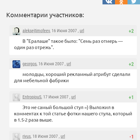
Комментарии участников:
aleksejtimofeev
, 16 Июня 2007 ,
url
+2
В "Ералаше" такое было: "Семь раз отмерь —
один раз отрежь".
georgos
, 16 Июня 2007 ,
url
+2
молодцы, хороший рекламный атрибут сделали
для мебельной фабрики
EntropiouS
, 17 Июня 2007 ,
url
+1
Это не самый большой стул =) Выложил в
комментах к той статье фотки нашего стула, который
в 1.5-2 раза выше.
rivus
, 18 Июня 2007 ,
url
-1