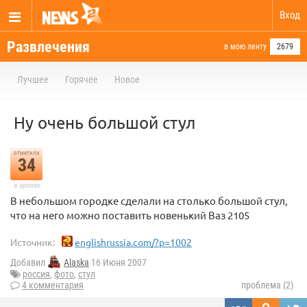
Вход
Развлечения
в мою ленту
2679
Лучшее
Горячее
Новое
Ну очень большой стул
отметили
34
в архиве
В небольшом городке сделали на столько большой стул,
что на него можно поставить новенький Ваз 2105
Источник:
englishrussia.com/?p=1002
Добавил
Alaska
16 Июня 2007
россия
,
фото
,
стул
4 комментария
проблема (2)