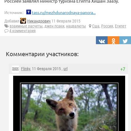
Россией заявлял министр туризма Египта Хишам Заазу.
Источник:
tass.ru/mezhdunarodnaya-panora...
Добавил
Никандрович
11 Февраля 2015
взаимные расчеты
,
джен псаки
,
нацвалюты
Сша
,
Россия
,
Египет
4 комментария
Комментарии участников:
Flinky
, 11 Февраля 2015 ,
url
+7