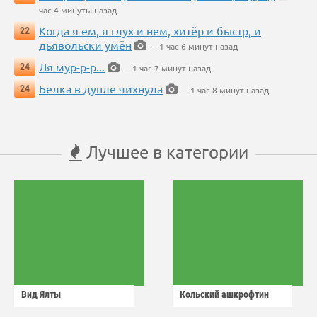
час 4 минуты назад
Когда я ем, я глух и нем, хитёр и быстр, и
22
дьявольски умён
— 1 час 6 минут назад
Ля мур-р-р...
24
— 1 час 7 минут назад
Белка в дупле чихнула
24
— 1 час 8 минут назад
Лучшее в категории
Вид Ялты
Кольский ашкрофтин