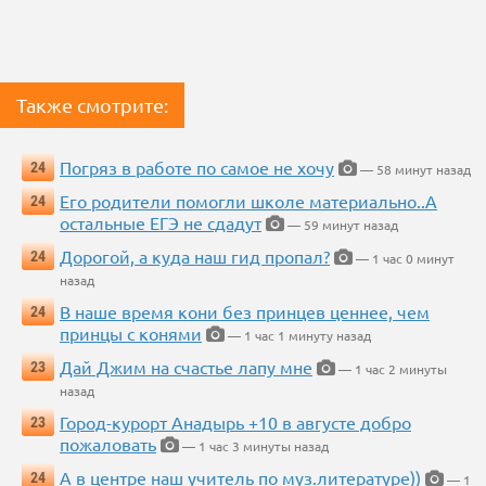
Также смотрите:
Погряз в работе по самое не хочу
24
— 58 минут назад
Его родители помогли школе материально..А
24
остальные ЕГЭ не сдадут
— 59 минут назад
Дорогой, а куда наш гид пропал?
24
— 1 час 0 минут
назад
В наше время кони без принцев ценнее, чем
24
принцы с конями
— 1 час 1 минуту назад
Дай Джим на счастье лапу мне
23
— 1 час 2 минуты
назад
Город-курорт Анадырь +10 в августе добро
23
пожаловать
— 1 час 3 минуты назад
А в центре наш учитель по муз.литературе))
24
— 1