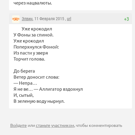
через нацвалюты.
Элвин
, 11 Февраля 2015 ,
url
+3
Уже крокодил
У Фомы за спиной.
Уже крокодил
Поперхнулся Фомой:
Из пасти у зверя
Торчит голова.
До берега
Ветер доносит слова:
— Непра…
Я не ве… — Аллигатор вздохнул
И, сытый,
В зеленую воду нырнул.
Войдите
или
станьте участником
, чтобы комментировать